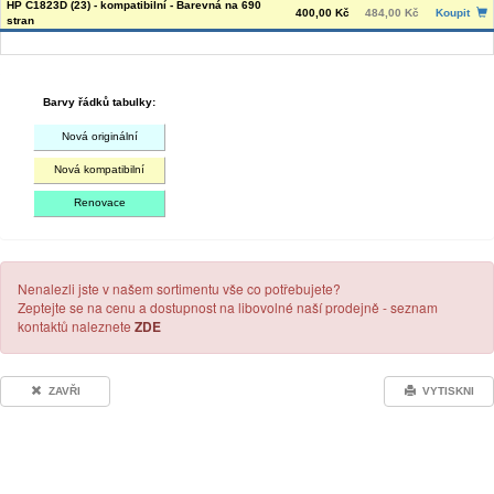
HP C1823D (23) - kompatibilní - Barevná na 690
400,00 Kč
484,00 Kč
Koupit
stran
Barvy řádků tabulky:
Nová originální
Nová kompatibilní
Renovace
Nenalezli jste v našem sortimentu vše co potřebujete?
Zeptejte se na cenu a dostupnost na libovolné naší prodejně - seznam
kontaktů naleznete
ZDE
ZAVŘI
VYTISKNI