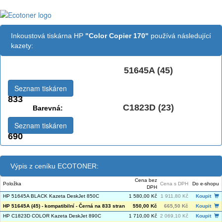
Inkoustová tiskárna HP
"Color Copier 170"
používá následující
kazety:
51645A (45)
Černá:
Seznam tiskáren
833
C1823D (23)
Barevná:
Seznam tiskáren
690
Výpis z ceníku ECOTONER:
Cena bez
Položka
Cena s DPH
Do e-shopu
DPH
HP 51645A BLACK Kazeta DeskJet 850C
1 580,00 Kč
1 911,80 Kč
Koupit
HP 51645A (45) - kompatibilní - Černá na 833 stran
550,00 Kč
665,50 Kč
Koupit
HP C1823D COLOR Kazeta DeskJet 890C
1 710,00 Kč
2 069,10 Kč
Koupit