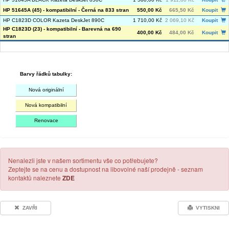
HP 51645A (45) - kompatibilní - Černá na 833 stran
550,00 Kč
665,50 Kč
Koupit
HP C1823D COLOR Kazeta DeskJet 890C
1 710,00 Kč
2 069,10 Kč
Koupit
HP C1823D (23) - kompatibilní - Barevná na 690
400,00 Kč
484,00 Kč
Koupit
stran
Barvy řádků tabulky:
Nová originální
Nová kompatibilní
Renovace
Nenalezli jste v našem sortimentu vše co potřebujete?
Zeptejte se na cenu a dostupnost na libovolné naší prodejně - seznam
kontaktů naleznete
ZDE
ZAVŘI
VYTISKNI