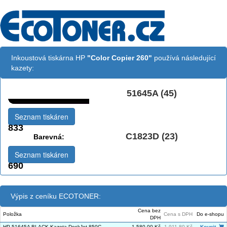
Inkoustová tiskárna HP
"Color Copier 260"
používá následující
kazety:
51645A (45)
Černá:
Seznam tiskáren
833
C1823D (23)
Barevná:
Seznam tiskáren
690
Výpis z ceníku ECOTONER:
Cena bez
Položka
Cena s DPH
Do e-shopu
DPH
HP 51645A BLACK Kazeta DeskJet 850C
1 580,00 Kč
1 911,80 Kč
Koupit