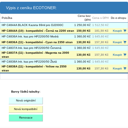
Výpis z ceníku ECOTONER:
Cena bez
Položka
Cena s DPH
Do e-shopu
DPH
HP C4844A BLACK Kazeta 69ml pro DJ2000C
1 250,00 Kč
1 512,50 Kč
HP C4844A (10) - kompatibilní - Černá na 2200 stran
150,00 Kč
181,50 Kč
Koupit
HP C4836A Ink. kaz.pro HP2200/50 Modrá
1 360,00 Kč
1 645,60 Kč
HP C4836A (11) - kompatibilní - Cyan na 2350 stran
130,00 Kč
157,30 Kč
Koupit
HP C4837A Ink. kaz.pro HP2200/50 Červená
1 360,00 Kč
1 645,60 Kč
HP C4837A (11) - kompatibilní - Magenta na 2000
130,00 Kč
157,30 Kč
Koupit
stran
HP C4838A Ink. kaz.pro HP2200/50 Žlutá
1 360,00 Kč
1 645,60 Kč
HP C4838A (11) - kompatibilní - Yellow na 2550
130,00 Kč
157,30 Kč
Koupit
stran
Barvy řádků tabulky:
Nová originální
Nová kompatibilní
Renovace