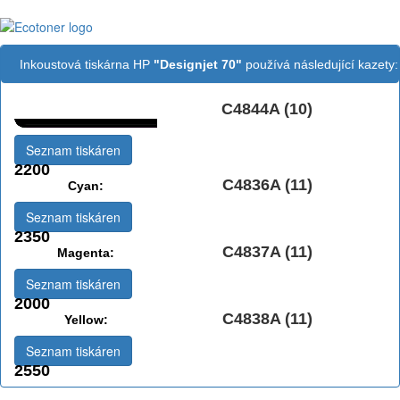
Inkoustová tiskárna HP
"Designjet 70"
používá následující kazety:
C4844A (10)
Černá:
Seznam tiskáren
2200
C4836A (11)
Cyan:
Seznam tiskáren
2350
C4837A (11)
Magenta:
Seznam tiskáren
2000
C4838A (11)
Yellow:
Seznam tiskáren
2550