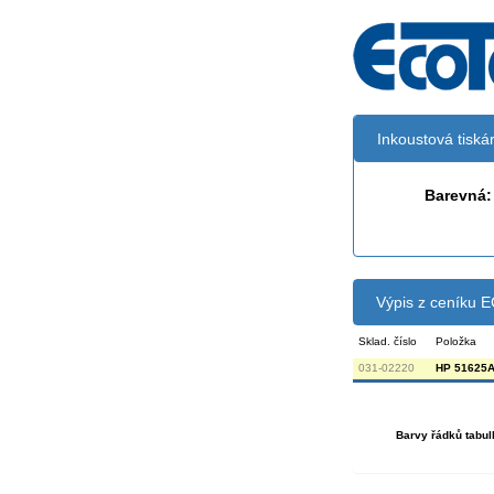
Inkoustová tisk
Barevná:
Výpis z ceníku
Sklad. číslo
Položka
031-02220
HP 51625A 
Barvy řádků tabul