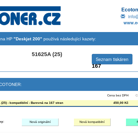
Ecotone
info
www.ec
árna HP
"Deskjet 200"
používá následující kazety:
51625A (25)
Seznam tiskáren
167
 ECOTONER:
Cena bez DPH
C
(25) - kompatibilní - Barevná na 167 stran
450,00 Kč
ky:
Nová originální
Nová kompatibilní