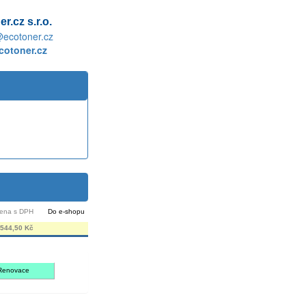
r.cz s.r.o.
@ecotoner.cz
otoner.cz
ena s DPH
Do e-shopu
544,50 Kč
Renovace