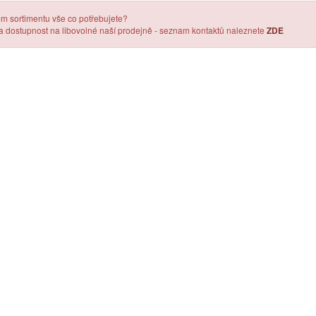
em sortimentu vše co potřebujete?
 a dostupnost na libovolné naší prodejně - seznam kontaktů naleznete
ZDE