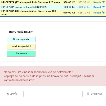
HP C8727A (27) - kompatibilní - Černá na 220 stran
330,00 Kč
399,30 Kč
Koupit
HP C8728A barevný ink.pro DJ3420/3320
860,00 Kč
1 040,60 Kč
Koupit
HP C8728A (28) - kompatibilní - Barevná na 190
570,00 Kč
689,70 Kč
Koupit
stran
Barvy řádků tabulky:
Nová originální
Nová kompatibilní
Renovace
Nenalezli jste v našem sortimentu vše co potřebujete?
Zeptejte se na cenu a dostupnost na libovolné naší prodejně - seznam
kontaktů naleznete
ZDE
ZAVŘI
VYTISKNI