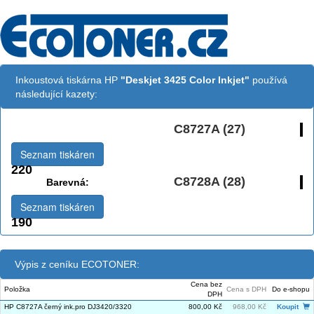
Inkoustová tiskárna HP
"Deskjet 3425 Color Inkjet"
používá
následující kazety:
C8727A (27)
Černá:
Seznam tiskáren
220
C8728A (28)
Barevná:
Seznam tiskáren
190
Výpis z ceníku ECOTONER:
Cena bez
Položka
Cena s DPH
Do e-shopu
DPH
HP C8727A černý ink.pro DJ3420/3320
800,00 Kč
968,00 Kč
Koupit