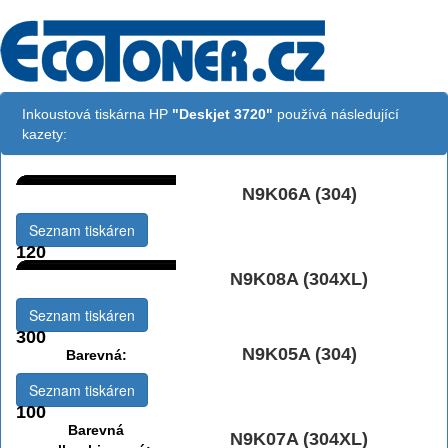
Inkoustová tiskárna HP
"Deskjet 3720"
používá následující
kazety:
N9K06A (304)
Černá:
Seznam tiskáren
120
N9K08A (304XL)
Černá vekoobjemová:
Seznam tiskáren
300
N9K05A (304)
Barevná:
Seznam tiskáren
100
Barevná
N9K07A (304XL)