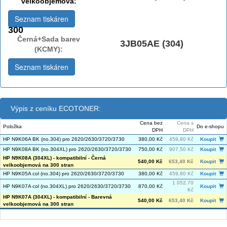
velkoobjemová:
Seznam tiskáren
300
Černá+Sada barev
3JB05AE (304)
(KCMY):
Seznam tiskáren
Výpis z ceníku ECOTONER:
Cena bez
Cena s
Položka
Do e-shopu
DPH
DPH
HP N9K06A BK (no.304) pro 2620/2630/3720/3730
380,00 Kč
459,80 Kč
Koupit
HP N9K08A BK (no.304XL) pro 2620/2630/3720/3730
750,00 Kč
907,50 Kč
Koupit
HP N9K08A (304XL) - kompatibilní - Černá
540,00 Kč
653,40 Kč
Koupit
velkoobjemová na 300 stran
HP N9K05A col (no.304) pro 2620/2630/3720/3730
380,00 Kč
459,80 Kč
Koupit
1 052,70
HP N9K07A col (no.304XL) pro 2620/2630/3720/3730
870,00 Kč
Koupit
Kč
HP N9K07A (304XL) - kompatibilní - Barevná
540,00 Kč
653,40 Kč
Koupit
velkoobjemová na 300 stran