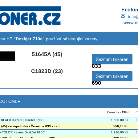
Ecotone
info
www.ec
árna HP
"Deskjet 710c"
používá následující kazety:
51645A (45)
Seznam tiskáren
833
C1823D (23)
Seznam tiskáren
690
 ECOTONER:
Cena bez DPH
C
 BLACK Kazeta DeskJet 850C
1 580,00 Kč
1
(45) - kompatibilní - Černá na 833 stran
550,00 Kč
 COLOR Kazeta DeskJet 890C
1 710,00 Kč
2