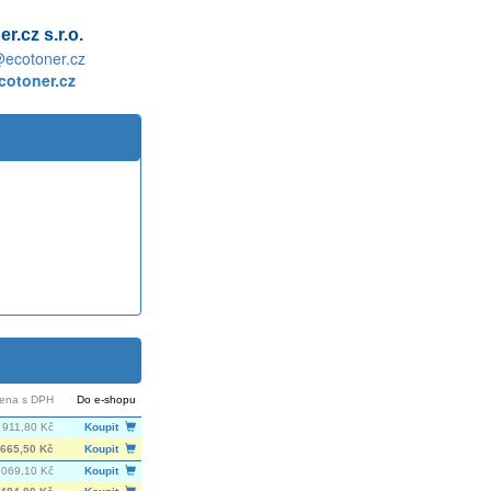
r.cz s.r.o.
@ecotoner.cz
otoner.cz
ena s DPH
Do e-shopu
 911,80 Kč
Koupit
665,50 Kč
Koupit
 069,10 Kč
Koupit