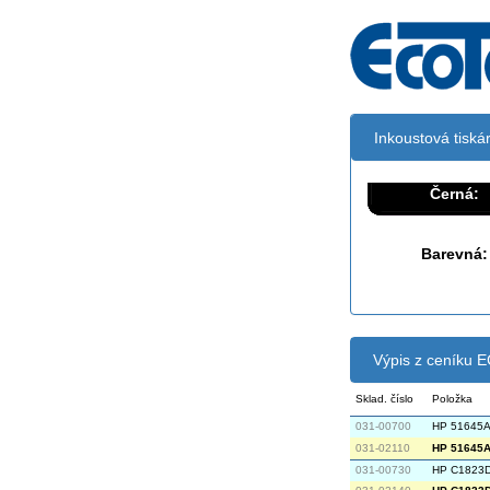
Inkoustová tisk
Černá:
Barevná:
Výpis z ceníku
Sklad. číslo
Položka
031-00700
HP 51645A
031-02110
HP 51645A 
031-00730
HP C1823D