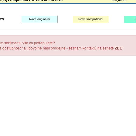
(23) - kompatibilní - Barevná na 690 stran
400,00 Kč
ky:
Nová originální
Nová kompatibilní
em sortimentu vše co potřebujete?
 a dostupnost na libovolné naší prodejně - seznam kontaktů naleznete
ZDE