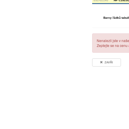
031-02140
HP C1823D 
Barvy řádků tabul
Nenalezli jste v naš
Zeptejte se na cenu
ZAVŘI