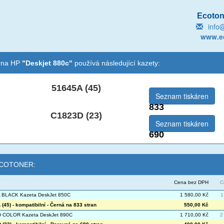
Ecotone
info
www.ec
árna HP
"Deskjet 880c"
používá následující kazety:
51645A (45)
Seznam tiskáren
833
C1823D (23)
Seznam tiskáren
690
 ECOTONER:
Cena bez DPH
C
 BLACK Kazeta DeskJet 850C
1 580,00 Kč
1
(45) - kompatibilní - Černá na 833 stran
550,00 Kč
 COLOR Kazeta DeskJet 890C
1 710,00 Kč
2