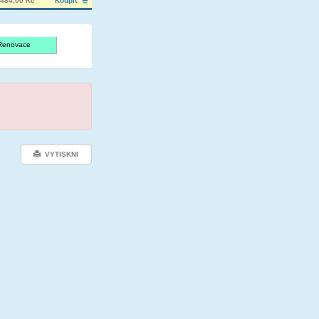
484,00 Kč
Koupit
Renovace
VYTISKNI