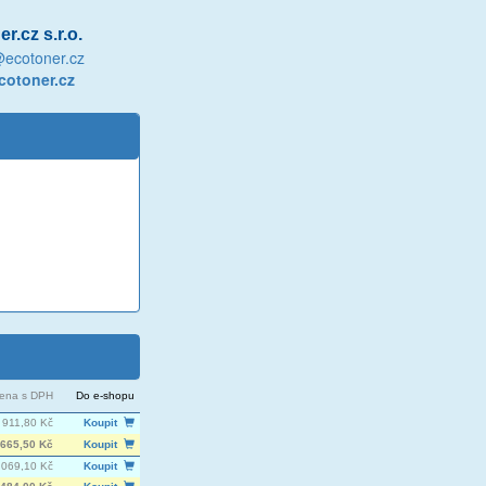
r.cz s.r.o.
@ecotoner.cz
otoner.cz
ena s DPH
Do e-shopu
 911,80 Kč
Koupit
665,50 Kč
Koupit
 069,10 Kč
Koupit