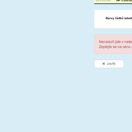
031-02140
HP C1823D 
Barvy řádků tabul
Nenalezli jste v naš
Zeptejte se na cenu
ZAVŘI