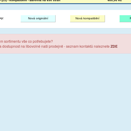
(23) - kompatibilní - Barevná na 690 stran
400,00 Kč
ky:
Nová originální
Nová kompatibilní
em sortimentu vše co potřebujete?
 a dostupnost na libovolné naší prodejně - seznam kontaktů naleznete
ZDE