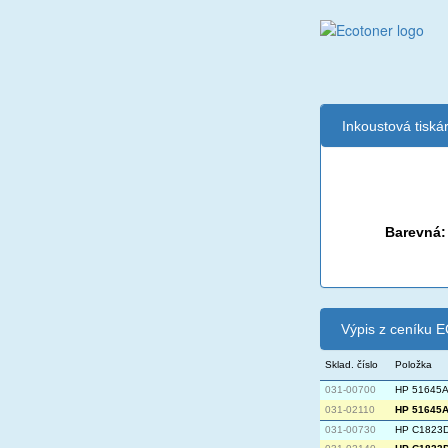
Inkoustová tisk
Černá:
Barevná:
Výpis z ceníku
Sklad. číslo
Položka
031-00700
HP 51645A
031-02110
HP 51645A 
031-00730
HP C1823D