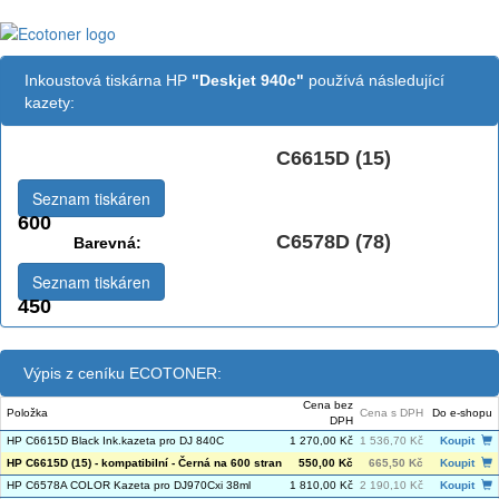
Inkoustová tiskárna HP
"Deskjet 940c"
používá následující
kazety:
C6615D (15)
Černá:
Seznam tiskáren
600
C6578D (78)
Barevná:
Seznam tiskáren
450
Výpis z ceníku ECOTONER:
Cena bez
Položka
Cena s DPH
Do e-shopu
DPH
HP C6615D Black Ink.kazeta pro DJ 840C
1 270,00 Kč
1 536,70 Kč
Koupit
HP C6615D (15) - kompatibilní - Černá na 600 stran
550,00 Kč
665,50 Kč
Koupit
HP C6578A COLOR Kazeta pro DJ970Cxi 38ml
1 810,00 Kč
2 190,10 Kč
Koupit