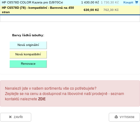
HP C6578D COLOR Kazeta pro DJ970Cxi
1 430,00 Kč
1 730,30 Kč
Koupit
HP C6578D (78) - kompatibilní - Barevná na 450
630,00 Kč
762,30 Kč
stran
Barvy řádků tabulky:
Nová originální
Nová kompatibilní
Renovace
Nenalezli jste v našem sortimentu vše co potřebujete?
Zeptejte se na cenu a dostupnost na libovolné naší prodejně - seznam
kontaktů naleznete
ZDE
ZAVŘI
VYTISKNI