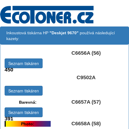
Inkoustová tiskárna HP
"Deskjet 9670"
používá následující
kazety:
C6656A (56)
Černá:
Seznam tiskáren
450
Černá Double
C9502A
Multipack:
Seznam tiskáren
C6657A (57)
Barevná:
Seznam tiskáren
391
C6658A (58)
Photo: