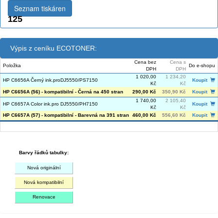
Seznam tiskáren
125
Výpis z ceníku ECOTONER:
Cena bez
Cena s
Položka
Do e-shopu
DPH
DPH
1 020,00
1 234,20
HP C6656A Černý ink.proDJ5550/PS7150
Koupit
Kč
Kč
HP C6656A (56) - kompatibilní - Černá na 450 stran
290,00 Kč
350,90 Kč
Koupit
1 740,00
2 105,40
HP C6657A Color ink.pro DJ5550/PH7150
Koupit
Kč
Kč
HP C6657A (57) - kompatibilní - Barevná na 391 stran
460,00 Kč
556,60 Kč
Koupit
Barvy řádků tabulky:
Nová originální
Nová kompatibilní
Renovace