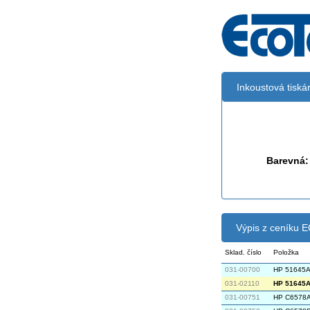
Inkoustová tisk
Černá:
Barevná:
Výpis z ceníku
Sklad. číslo
Položka
031-00700
HP 51645A
031-02110
HP 51645A 
031-00751
HP C6578A