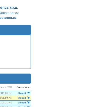
r.cz s.r.o.
@ecotoner.cz
otoner.cz
ena s DPH
Do e-shopu
 911,80 Kč
Koupit
665,50 Kč
Koupit
 190,10 Kč
Koupit