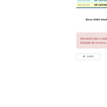
031-00750
HP C6578D
031-02130
HP C6578D 
Barvy řádků tabul
Nenalezli jste v naš
Zeptejte se na cenu
ZAVŘI