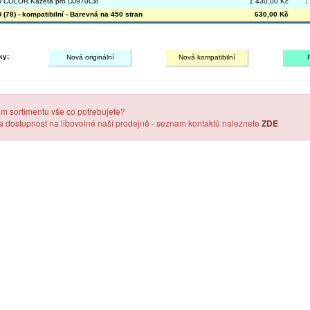
 COLOR Kazeta pro DJ970Cxi
1 430,00 Kč
1
(78) - kompatibilní - Barevná na 450 stran
630,00 Kč
ky:
Nová originální
Nová kompatibilní
em sortimentu vše co potřebujete?
 a dostupnost na libovolné naší prodejně - seznam kontaktů naleznete
ZDE