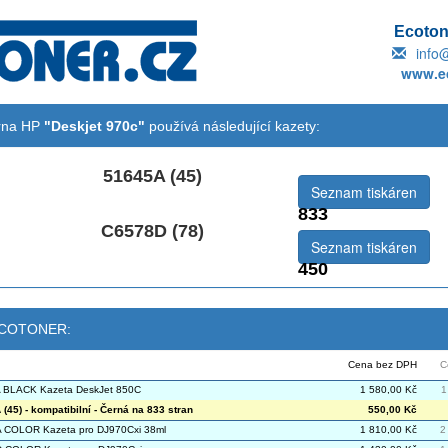
Ecotone
info
www.ec
árna HP
"Deskjet 970c"
používá následující kazety:
51645A (45)
Seznam tiskáren
833
C6578D (78)
Seznam tiskáren
450
 ECOTONER:
Cena bez DPH
C
 BLACK Kazeta DeskJet 850C
1 580,00 Kč
1
(45) - kompatibilní - Černá na 833 stran
550,00 Kč
 COLOR Kazeta pro DJ970Cxi 38ml
1 810,00 Kč
2