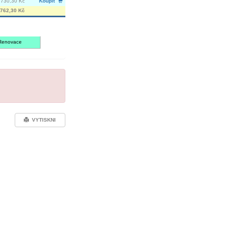
 730,30 Kč
Koupit
762,30 Kč
Renovace
VYTISKNI