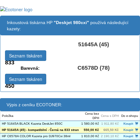
Inkoustová tiskárna HP
"Deskjet 980cxi"
používá následující
kazety:
51645A (45)
Černá:
Seznam tiskáren
833
C6578D (78)
Barevná:
Seznam tiskáren
450
Výpis z ceníku ECOTONER:
Cena bez
Položka
Cena s DPH
Do e-shopu
DPH
HP 51645A BLACK Kazeta DeskJet 850C
1 580,00 Kč
1 911,80 Kč
Koupit
HP 51645A (45) - kompatibilní - Černá na 833 stran
550,00 Kč
665,50 Kč
Koupit
HP C6578A COLOR Kazeta pro DJ970Cxi 38ml
1 810,00 Kč
2 190,10 Kč
Koupit