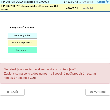
HP C6578D COLOR Kazeta pro DJ970Cxi
1 430,00 Kč
1 730,30 Kč
Koupit
HP C6578D (78) - kompatibilní - Barevná na 450
630,00 Kč
762,30 Kč
stran
Barvy řádků tabulky:
Nová originální
Nová kompatibilní
Renovace
Nenalezli jste v našem sortimentu vše co potřebujete?
Zeptejte se na cenu a dostupnost na libovolné naší prodejně - seznam
kontaktů naleznete
ZDE
ZAVŘI
VYTISKNI