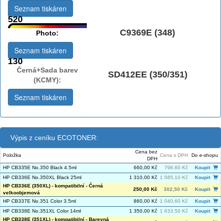
Seznam tiskáren
520
C9369E (348)
Photo:
Seznam tiskáren
130
Černá+Sada barev
SD412EE (350/351)
(KCMY):
Seznam tiskáren
Výpis z ceníku ECOTONER:
Cena bez
Položka
Cena s DPH
Do e-shopu
DPH
HP CB335E No.350 Black 4.5ml
660,00 Kč
798,60 Kč
Koupit
HP CB336E No.350XL Black 25ml
1 310,00 Kč
1 585,10 Kč
Koupit
HP CB336E (350XL) - kompatibilní - Černá
250,00 Kč
302,50 Kč
Koupit
velkoobjemová
HP CB337E No.351 Color 3.5ml
860,00 Kč
1 040,60 Kč
Koupit
HP CB338E No.351XL Color 14ml
1 350,00 Kč
1 633,50 Kč
Koupit
HP CB338E (351XL) - kompatibilní - Barevná