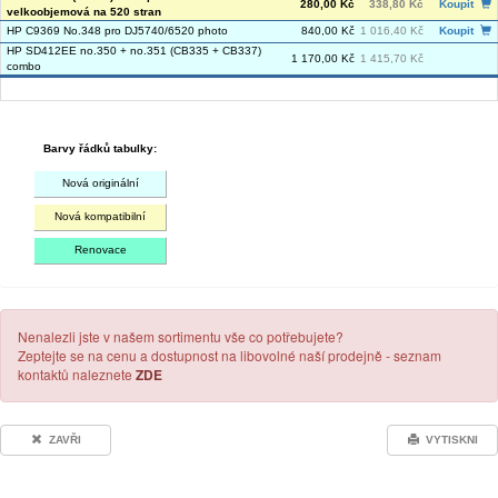
280,00 Kč
338,80 Kč
Koupit
velkoobjemová na 520 stran
HP C9369 No.348 pro DJ5740/6520 photo
840,00 Kč
1 016,40 Kč
Koupit
HP SD412EE no.350 + no.351 (CB335 + CB337)
1 170,00 Kč
1 415,70 Kč
combo
Barvy řádků tabulky:
Nová originální
Nová kompatibilní
Renovace
Nenalezli jste v našem sortimentu vše co potřebujete?
Zeptejte se na cenu a dostupnost na libovolné naší prodejně - seznam
kontaktů naleznete
ZDE
ZAVŘI
VYTISKNI