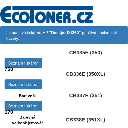
Inkoustová tiskárna HP
"Deskjet D4260"
používá následující
kazety:
CB335E (350)
Černá:
Seznam tiskáren
750
CB336E (350XL)
Černá vekoobjemová:
Seznam tiskáren
CB337E (351)
Barevná:
Seznam tiskáren
170
Barevná
CB338E (351XL)
velkoobjemová: