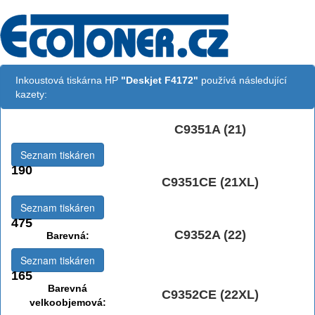
Inkoustová tiskárna HP
"Deskjet F4172"
používá následující
kazety:
C9351A (21)
Černá:
Seznam tiskáren
190
C9351CE (21XL)
Černá vekoobjemová:
Seznam tiskáren
475
C9352A (22)
Barevná:
Seznam tiskáren
165
Barevná
C9352CE (22XL)
velkoobjemová: