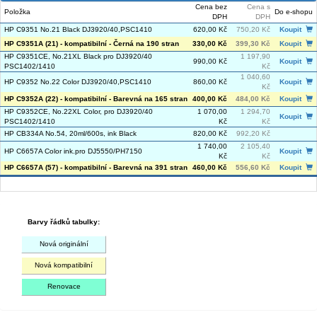
Cena bez
Cena s
Položka
Do e-shopu
DPH
DPH
HP C9351 No.21 Black DJ3920/40,PSC1410
620,00 Kč
750,20 Kč
Koupit
HP C9351A (21) - kompatibilní - Černá na 190 stran
330,00 Kč
399,30 Kč
Koupit
HP C9351CE, No.21XL Black pro DJ3920/40
1 197,90
990,00 Kč
Koupit
PSC1402/1410
Kč
1 040,60
HP C9352 No.22 Color DJ3920/40,PSC1410
860,00 Kč
Koupit
Kč
HP C9352A (22) - kompatibilní - Barevná na 165 stran
400,00 Kč
484,00 Kč
Koupit
HP C9352CE, No.22XL Color, pro DJ3920/40
1 070,00
1 294,70
Koupit
PSC1402/1410
Kč
Kč
HP CB334A No.54, 20ml/600s, ink Black
820,00 Kč
992,20 Kč
1 740,00
2 105,40
HP C6657A Color ink.pro DJ5550/PH7150
Koupit
Kč
Kč
HP C6657A (57) - kompatibilní - Barevná na 391 stran
460,00 Kč
556,60 Kč
Koupit
Barvy řádků tabulky:
Nová originální
Nová kompatibilní
Renovace