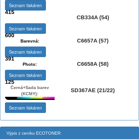
Seznam tiskáren
415
CB334A (54)
Černá:
Seznam tiskáren
600
C6657A (57)
Barevná:
Seznam tiskáren
391
C6658A (58)
Photo:
Seznam tiskáren
125
Černá+Sada barev
SD367AE (21/22)
(KCMY):
Seznam tiskáren
Výpis z ceníku ECOTONER: