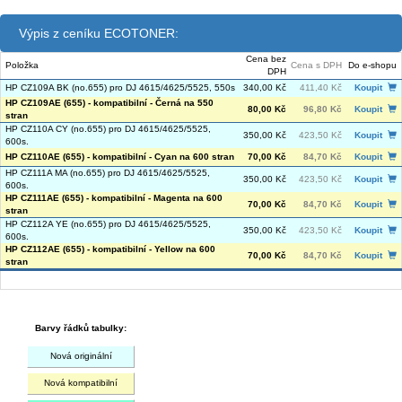
Výpis z ceníku ECOTONER:
Cena bez
Položka
Cena s DPH
Do e-shopu
DPH
HP CZ109A BK (no.655) pro DJ 4615/4625/5525, 550s
340,00 Kč
411,40 Kč
Koupit
HP CZ109AE (655) - kompatibilní - Černá na 550
80,00 Kč
96,80 Kč
Koupit
stran
HP CZ110A CY (no.655) pro DJ 4615/4625/5525,
350,00 Kč
423,50 Kč
Koupit
600s.
HP CZ110AE (655) - kompatibilní - Cyan na 600 stran
70,00 Kč
84,70 Kč
Koupit
HP CZ111A MA (no.655) pro DJ 4615/4625/5525,
350,00 Kč
423,50 Kč
Koupit
600s.
HP CZ111AE (655) - kompatibilní - Magenta na 600
70,00 Kč
84,70 Kč
Koupit
stran
HP CZ112A YE (no.655) pro DJ 4615/4625/5525,
350,00 Kč
423,50 Kč
Koupit
600s.
HP CZ112AE (655) - kompatibilní - Yellow na 600
70,00 Kč
84,70 Kč
Koupit
stran
Barvy řádků tabulky:
Nová originální
Nová kompatibilní