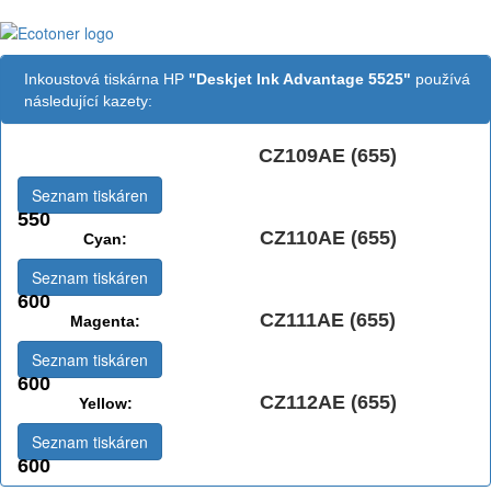
Inkoustová tiskárna HP
"Deskjet Ink Advantage 5525"
používá
následující kazety:
CZ109AE (655)
Černá:
Seznam tiskáren
550
CZ110AE (655)
Cyan:
Seznam tiskáren
600
CZ111AE (655)
Magenta:
Seznam tiskáren
600
CZ112AE (655)
Yellow:
Seznam tiskáren
600