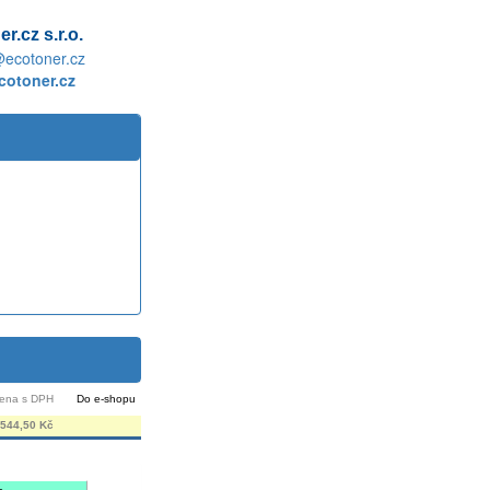
r.cz s.r.o.
@ecotoner.cz
otoner.cz
ena s DPH
Do e-shopu
544,50 Kč