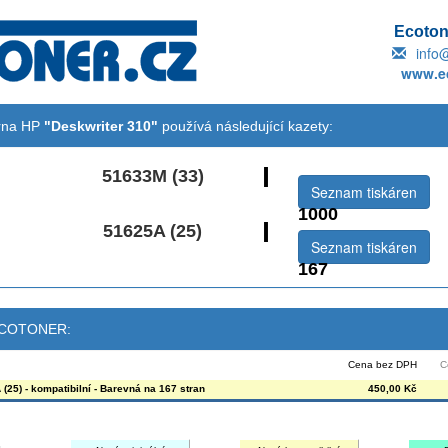
Ecotone
info
www.ec
árna HP
"Deskwriter 310"
používá následující kazety:
51633M (33)
Seznam tiskáren
1000
51625A (25)
Seznam tiskáren
167
 ECOTONER:
Cena bez DPH
C
(25) - kompatibilní - Barevná na 167 stran
450,00 Kč