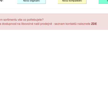
ky:
Nová originální
Nová kompatibilní
em sortimentu vše co potřebujete?
 a dostupnost na libovolné naší prodejně - seznam kontaktů naleznete
ZDE