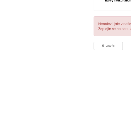
Barvy řádků tabul
Nenalezli jste v naš
Zeptejte se na cenu
ZAVŘI