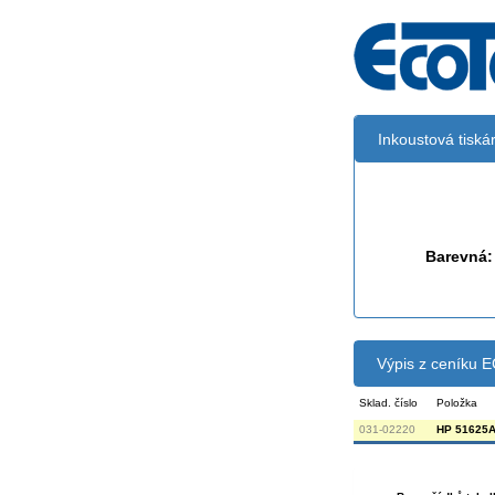
Inkoustová tisk
Černá:
Barevná:
Výpis z ceníku
Sklad. číslo
Položka
031-02220
HP 51625A 