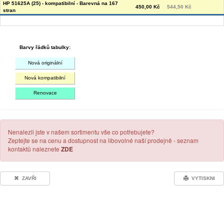
HP 51625A (25) - kompatibilní - Barevná na 167
450,00 Kč
544,50 Kč
stran
Barvy řádků tabulky:
Nová originální
Nová kompatibilní
Renovace
Nenalezli jste v našem sortimentu vše co potřebujete?
Zeptejte se na cenu a dostupnost na libovolné naší prodejně - seznam
kontaktů naleznete
ZDE
ZAVŘI
VYTISKNI