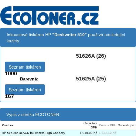
Inkoustová tiskárna HP
"Deskwriter 510"
používá následující
kazety:
51626A (26)
Černá:
Seznam tiskáren
1000
51625A (25)
Barevná:
Seznam tiskáren
167
Výpis z ceníku ECOTONER:
Cena bez
Položka
Cena s DPH
Do e-shopu
DPH
HP 51626A BLACK Ink.kazeta High Capacity
1 010,00 Kč
1 222,10 Kč