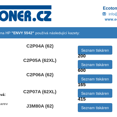
Ecotone
info
www.ec
árna HP
"ENVY 5542"
používá následující kazety:
C2P04A (62)
Seznam tiskáren
200
C2P05A (62XL)
emová:
Seznam tiskáren
600
C2P06A (62)
Seznam tiskáren
165
C2P07A (62XL)
Seznam tiskáren
vá:
415
arev
J3M80A (62)
Seznam tiskáren