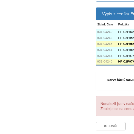
Výpis z ceníku
Sklad. číslo
Položka
031-04240
HP C2P04A 
031-04243
HP C2P05A 
031-04245
HP C2P05A 
031-04241
HP C2P06A 
031-04244
HP C2P07A 
031-04246
HP C2P07A 
Barvy řádků tabul
Nenalezli jste v naš
Zeptejte se na cenu
ZAVŘI