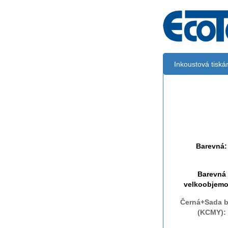
Inkoustová tisk
Černá:
Černá vekoobj
Barevná:
Barevná
velkoobjemo
Černá+Sada b
(KCMY):