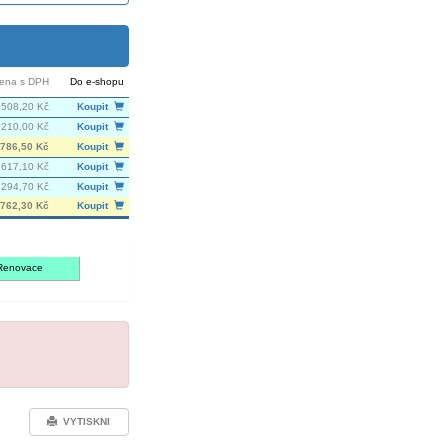
ena s DPH
Do e-shopu
508,20 Kč
Koupit
 210,00 Kč
Koupit
786,50 Kč
Koupit
617,10 Kč
Koupit
 294,70 Kč
Koupit
762,30 Kč
Koupit
Renovace
VYTISKNI