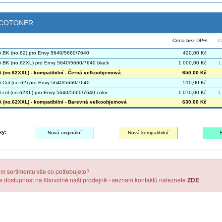
 ECOTONER:
Cena bez DPH
C
BK (no.62) pro Envy 5640/5660/7640
420,00 Kč
BK (no.62XL) pro Envy 5640/5660/7640 black
1 000,00 Kč
1
(no.62XXL) - kompatibilní - Černá velkoobjemová
650,00 Kč
Col (no.62) pro Envy 5640/5660/7640
510,00 Kč
col (no.62XL) pro Envy 5640/5660/7640 color
1 070,00 Kč
1
(no.62XXL) - kompatibilní - Barevná velkoobjemová
630,00 Kč
ky:
Nová originální
Nová kompatibilní
em sortimentu vše co potřebujete?
 a dostupnost na libovolné naší prodejně - seznam kontaktů naleznete
ZDE