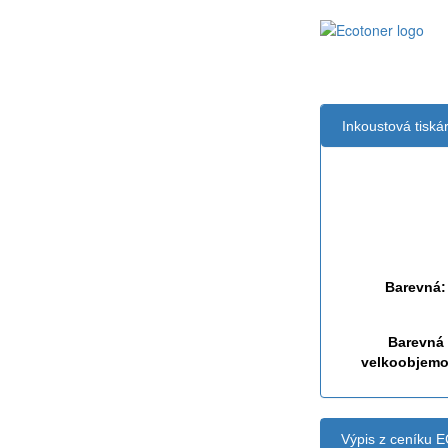
Inkoustová tisk
Černá:
Černá vekoobj
Barevná:
Barevná
velkoobjemo
Výpis z ceníku