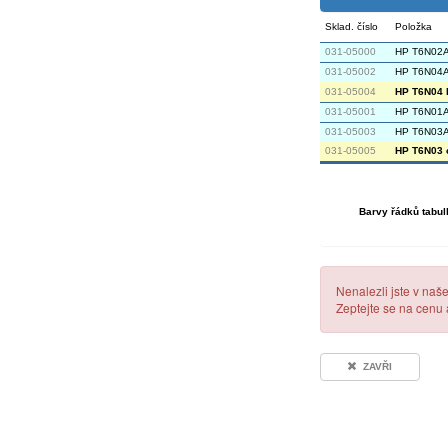
Sklad. číslo
Položka
031-05000
HP T6N02AE
031-05002
HP T6N04AE
031-05004
HP T6N04 B
031-05001
HP T6N01AE
031-05003
HP T6N03AE
031-05005
HP T6N03 c
Barvy řádků tabul
Nenalezli jste v naš
Zeptejte se na cenu
ZAVŘI