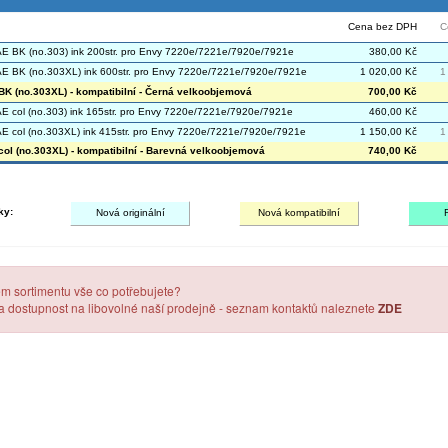
Cena bez DPH
C
 BK (no.303) ink 200str. pro Envy 7220e/7221e/7920e/7921e
380,00 Kč
 BK (no.303XL) ink 600str. pro Envy 7220e/7221e/7920e/7921e
1 020,00 Kč
1
K (no.303XL) - kompatibilní - Černá velkoobjemová
700,00 Kč
 col (no.303) ink 165str. pro Envy 7220e/7221e/7920e/7921e
460,00 Kč
 col (no.303XL) ink 415str. pro Envy 7220e/7221e/7920e/7921e
1 150,00 Kč
1
ol (no.303XL) - kompatibilní - Barevná velkoobjemová
740,00 Kč
ky:
Nová originální
Nová kompatibilní
em sortimentu vše co potřebujete?
 a dostupnost na libovolné naší prodejně - seznam kontaktů naleznete
ZDE