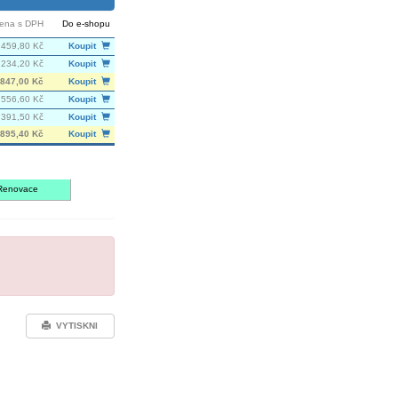
ena s DPH
Do e-shopu
459,80 Kč
Koupit
 234,20 Kč
Koupit
847,00 Kč
Koupit
556,60 Kč
Koupit
 391,50 Kč
Koupit
895,40 Kč
Koupit
Renovace
VYTISKNI