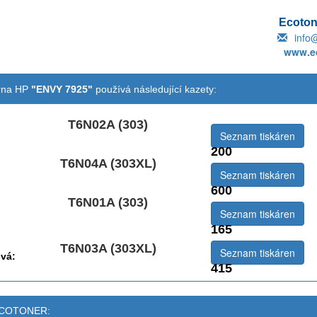
Ecotone
info
www.ec
árna HP
"ENVY 7925"
používá následující kazety:
T6N02A (303)
Seznam tiskáren
200
T6N04A (303XL)
emová:
Seznam tiskáren
600
T6N01A (303)
Seznam tiskáren
165
T6N03A (303XL)
Seznam tiskáren
vá:
415
 ECOTONER: