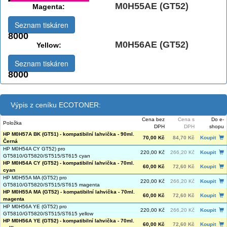
M0H55AE (GT52)
Magenta:
Seznam tiskáren
8000
M0H56AE (GT52)
Yellow:
Seznam tiskáren
8000
Výpis z ceníku ECOTONER:
Cena bez
Cena s
Do e-
Položka
DPH
DPH
shopu
HP M0H57A BK (GT51) - kompatibilní lahvička - 90ml.
70,00 Kč
84,70 Kč
Koupit
Černá
HP M0H54A CY GT52) pro
220,00 Kč
266,20 Kč
Koupit
GT5810/GT5820/ST515/ST615 cyan
HP M0H54A CY (GT52) - kompatibilní lahvička - 70ml.
60,00 Kč
72,60 Kč
Koupit
cyan
HP M0H55A MA (GT52) pro
220,00 Kč
266,20 Kč
Koupit
GT5810/GT5820/ST515/ST615 magenta
HP M0H55A MA (GT52) - kompatibilní lahvička - 70ml.
60,00 Kč
72,60 Kč
Koupit
magenta
HP M0H56A YE (GT52) pro
220,00 Kč
266,20 Kč
Koupit
GT5810/GT5820/ST515/ST615 yellow
HP M0H56A YE (GT52) - kompatibilní lahvička - 70ml.
60,00 Kč
72,60 Kč
Koupit