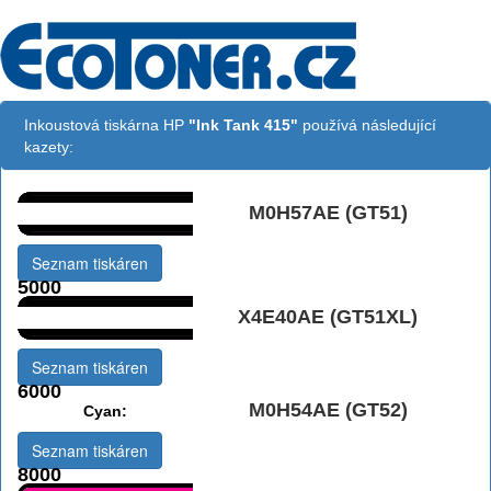
Inkoustová tiskárna HP
"Ink Tank 415"
používá následující
kazety:
M0H57AE (GT51)
Černá:
Seznam tiskáren
5000
X4E40AE (GT51XL)
Černá:
Seznam tiskáren
6000
M0H54AE (GT52)
Cyan:
Seznam tiskáren
8000