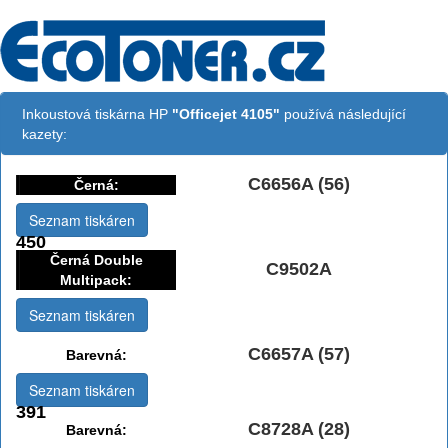
Inkoustová tiskárna HP
"Officejet 4105"
používá následující
kazety:
C6656A (56)
Černá:
Seznam tiskáren
450
Černá Double
C9502A
Multipack:
Seznam tiskáren
C6657A (57)
Barevná:
Seznam tiskáren
391
C8728A (28)
Barevná: