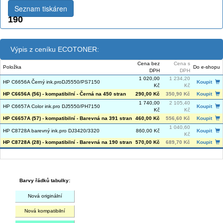
Seznam tiskáren
190
Výpis z ceníku ECOTONER:
Cena bez
Cena s
Položka
Do e-shopu
DPH
DPH
1 020,00
1 234,20
HP C6656A Černý ink.proDJ5550/PS7150
Koupit
Kč
Kč
HP C6656A (56) - kompatibilní - Černá na 450 stran
290,00 Kč
350,90 Kč
Koupit
1 740,00
2 105,40
HP C6657A Color ink.pro DJ5550/PH7150
Koupit
Kč
Kč
HP C6657A (57) - kompatibilní - Barevná na 391 stran
460,00 Kč
556,60 Kč
Koupit
1 040,60
HP C8728A barevný ink.pro DJ3420/3320
860,00 Kč
Koupit
Kč
HP C8728A (28) - kompatibilní - Barevná na 190 stran
570,00 Kč
689,70 Kč
Koupit
Barvy řádků tabulky:
Nová originální
Nová kompatibilní