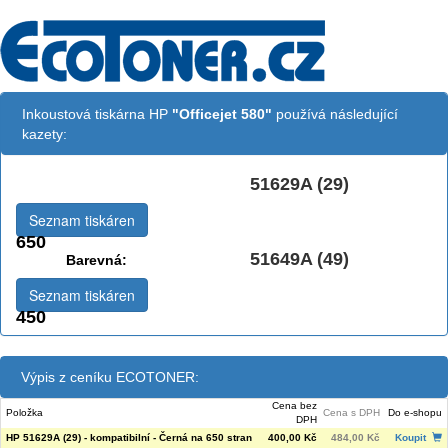
Inkoustová tiskárna HP
"Officejet 580"
používá následující
kazety:
51629A (29)
Černá:
Seznam tiskáren
650
51649A (49)
Barevná:
Seznam tiskáren
450
Výpis z ceníku ECOTONER:
Cena bez
Položka
Cena s DPH
Do e-shopu
DPH
HP 51629A (29) - kompatibilní - Černá na 650 stran
400,00 Kč
484,00 Kč
Koupit