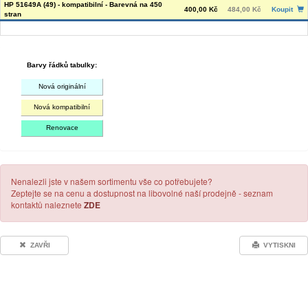
HP 51649A (49) - kompatibilní - Barevná na 450
400,00 Kč
484,00 Kč
Koupit
stran
Barvy řádků tabulky:
Nová originální
Nová kompatibilní
Renovace
Nenalezli jste v našem sortimentu vše co potřebujete?
Zeptejte se na cenu a dostupnost na libovolné naší prodejně - seznam
kontaktů naleznete
ZDE
ZAVŘI
VYTISKNI