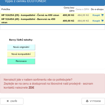
Výpis z ceníku ECOTONER:
Cena bez
Položka
Cena s DPH
Do e-shopu
DPH
HP 51629A (29) - kompatibilní - Černá na 650 stran
400,00 Kč
484,00 Kč
Koupit
HP 51649A (49) - kompatibilní - Barevná na 450
400,00 Kč
484,00 Kč
Koupit
stran
Barvy řádků tabulky:
Nová originální
Nová kompatibilní
Renovace
Nenalezli jste v našem sortimentu vše co potřebujete?
Zeptejte se na cenu a dostupnost na libovolné naší prodejně - seznam
kontaktů naleznete
ZDE
ZAVŘI
VYTISKNI