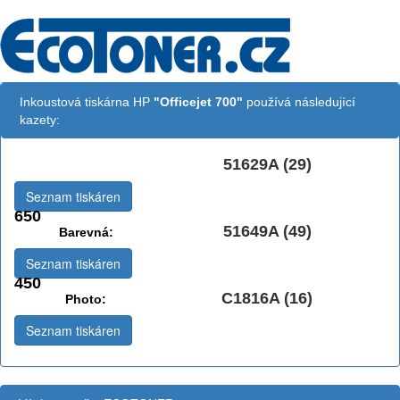
Inkoustová tiskárna HP
"Officejet 700"
používá následující
kazety:
51629A (29)
Černá:
Seznam tiskáren
650
51649A (49)
Barevná:
Seznam tiskáren
450
C1816A (16)
Photo:
Seznam tiskáren