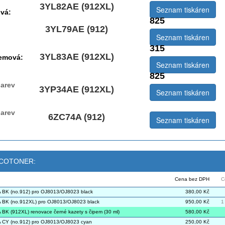
3YL82AE (912XL)
Seznam tiskáren
vá:
825
3YL79AE (912)
Seznam tiskáren
315
3YL83AE (912XL)
jemová:
Seznam tiskáren
825
arev
3YP34AE (912XL)
Seznam tiskáren
arev
6ZC74A (912)
Seznam tiskáren
 ECOTONER:
Cena bez DPH
C
BK (no.912) pro OJ8013/OJ8023 black
380,00 Kč
BK (no.912XL) pro OJ8013/OJ8023 black
950,00 Kč
1
BK (912XL) renovace černé kazety s čipem (30 ml)
580,00 Kč
 CY (no.912) pro OJ8013/OJ8023 cyan
250,00 Kč