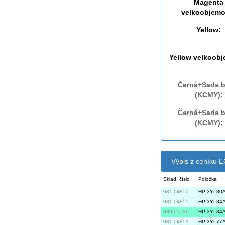
Magenta
velkoobjemo
Yellow:
Yellow velkoob
Černá+Sada b
(KCMY):
Černá+Sada b
(KCMY):
Výpis z ceníku
Sklad. číslo
Položka
031-04850
HP 3YL80A 
031-04855
HP 3YL84A 
039-01730
HP 3YL84A 
031-04851
HP 3YL77A