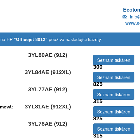
Ecotone
info
www.ec
árna HP
"Officejet 8012"
používá následující kazety:
3YL80AE (912)
Seznam tiskáren
300
3YL84AE (912XL)
emová:
Seznam tiskáren
825
3YL77AE (912)
Seznam tiskáren
315
3YL81AE (912XL)
emová:
Seznam tiskáren
825
3YL78AE (912)
Seznam tiskáren
315