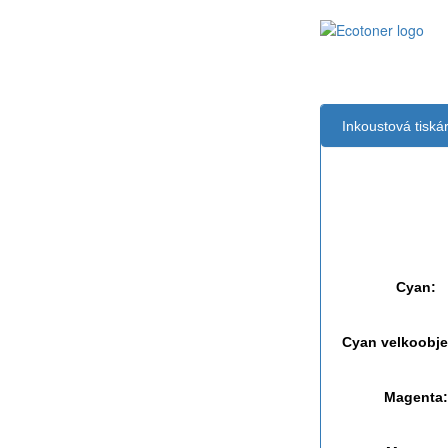
Inkoustová tisk
Černá:
Černá vekoobj
Cyan:
Cyan velkoobj
Magenta: