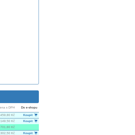
ena s DPH
Do e-shopu
459,80 Kč
Koupit
 149,50 Kč
Koupit
701,80 Kč
302,50 Kč
Koupit