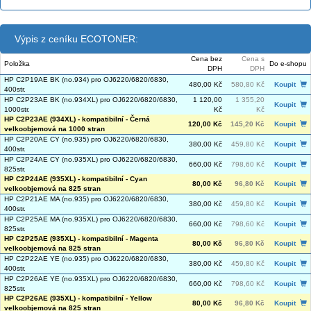
Výpis z ceníku ECOTONER:
Cena bez
Cena s
Položka
Do e-shopu
DPH
DPH
HP C2P19AE BK (no.934) pro OJ6220/6820/6830,
480,00 Kč
580,80 Kč
Koupit
400str.
HP C2P23AE BK (no.934XL) pro OJ6220/6820/6830,
1 120,00
1 355,20
Koupit
1000str.
Kč
Kč
HP C2P23AE (934XL) - kompatibilní - Černá
120,00 Kč
145,20 Kč
Koupit
velkoobjemová na 1000 stran
HP C2P20AE CY (no.935) pro OJ6220/6820/6830,
380,00 Kč
459,80 Kč
Koupit
400str.
HP C2P24AE CY (no.935XL) pro OJ6220/6820/6830,
660,00 Kč
798,60 Kč
Koupit
825str.
HP C2P24AE (935XL) - kompatibilní - Cyan
80,00 Kč
96,80 Kč
Koupit
velkoobjemová na 825 stran
HP C2P21AE MA (no.935) pro OJ6220/6820/6830,
380,00 Kč
459,80 Kč
Koupit
400str.
HP C2P25AE MA (no.935XL) pro OJ6220/6820/6830,
660,00 Kč
798,60 Kč
Koupit
825str.
HP C2P25AE (935XL) - kompatibilní - Magenta
80,00 Kč
96,80 Kč
Koupit
velkoobjemová na 825 stran
HP C2P22AE YE (no.935) pro OJ6220/6820/6830,
380,00 Kč
459,80 Kč
Koupit
400str.
HP C2P26AE YE (no.935XL) pro OJ6220/6820/6830,
660,00 Kč
798,60 Kč
Koupit
825str.
HP C2P26AE (935XL) - kompatibilní - Yellow
80,00 Kč
96,80 Kč
Koupit
velkoobjemová na 825 stran