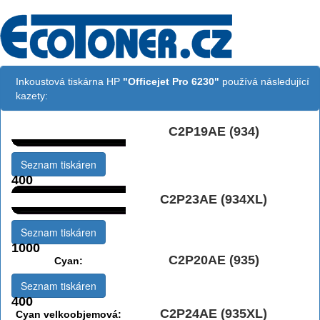
Inkoustová tiskárna HP
"Officejet Pro 6230"
používá následující
kazety:
C2P19AE (934)
Černá:
Seznam tiskáren
400
C2P23AE (934XL)
Černá vekoobjemová:
Seznam tiskáren
1000
C2P20AE (935)
Cyan:
Seznam tiskáren
400
C2P24AE (935XL)
Cyan velkoobjemová: