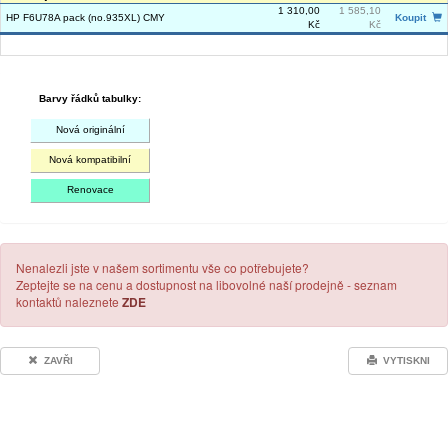
1 310,00
1 585,10
HP F6U78A pack (no.935XL) CMY
Koupit
Kč
Kč
Barvy řádků tabulky:
Nová originální
Nová kompatibilní
Renovace
Nenalezli jste v našem sortimentu vše co potřebujete?
Zeptejte se na cenu a dostupnost na libovolné naší prodejně - seznam
kontaktů naleznete
ZDE
ZAVŘI
VYTISKNI