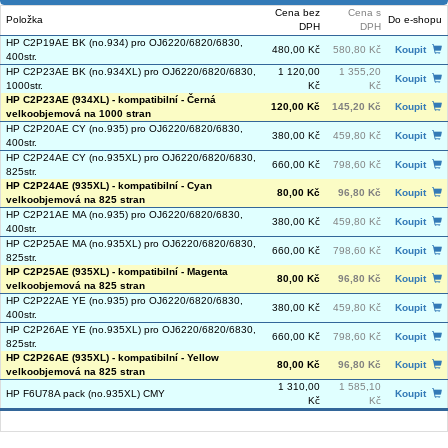
Cena bez
Cena s
Položka
Do e-shopu
DPH
DPH
HP C2P19AE BK (no.934) pro OJ6220/6820/6830,
480,00 Kč
580,80 Kč
Koupit
400str.
HP C2P23AE BK (no.934XL) pro OJ6220/6820/6830,
1 120,00
1 355,20
Koupit
1000str.
Kč
Kč
HP C2P23AE (934XL) - kompatibilní - Černá
120,00 Kč
145,20 Kč
Koupit
velkoobjemová na 1000 stran
HP C2P20AE CY (no.935) pro OJ6220/6820/6830,
380,00 Kč
459,80 Kč
Koupit
400str.
HP C2P24AE CY (no.935XL) pro OJ6220/6820/6830,
660,00 Kč
798,60 Kč
Koupit
825str.
HP C2P24AE (935XL) - kompatibilní - Cyan
80,00 Kč
96,80 Kč
Koupit
velkoobjemová na 825 stran
HP C2P21AE MA (no.935) pro OJ6220/6820/6830,
380,00 Kč
459,80 Kč
Koupit
400str.
HP C2P25AE MA (no.935XL) pro OJ6220/6820/6830,
660,00 Kč
798,60 Kč
Koupit
825str.
HP C2P25AE (935XL) - kompatibilní - Magenta
80,00 Kč
96,80 Kč
Koupit
velkoobjemová na 825 stran
HP C2P22AE YE (no.935) pro OJ6220/6820/6830,
380,00 Kč
459,80 Kč
Koupit
400str.
HP C2P26AE YE (no.935XL) pro OJ6220/6820/6830,
660,00 Kč
798,60 Kč
Koupit
825str.
HP C2P26AE (935XL) - kompatibilní - Yellow
80,00 Kč
96,80 Kč
Koupit
velkoobjemová na 825 stran
1 310,00
1 585,10
HP F6U78A pack (no.935XL) CMY
Koupit
Kč
Kč