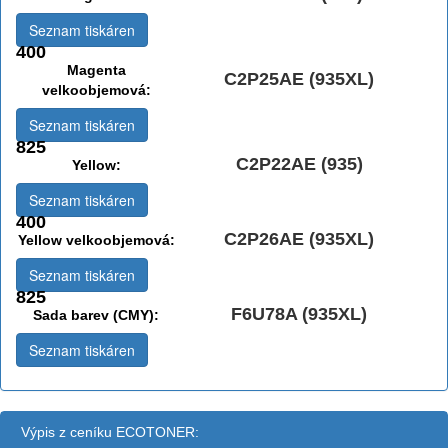
Seznam tiskáren
400
Magenta
C2P25AE (935XL)
velkoobjemová:
Seznam tiskáren
825
C2P22AE (935)
Yellow:
Seznam tiskáren
400
C2P26AE (935XL)
Yellow velkoobjemová:
Seznam tiskáren
825
F6U78A (935XL)
Sada barev (CMY):
Seznam tiskáren
Výpis z ceníku ECOTONER: