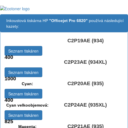
Inkoustová tiskárna HP
"Officejet Pro 6820"
používá následující
kazety:
C2P19AE (934)
Černá:
Seznam tiskáren
400
C2P23AE (934XL)
Černá vekoobjemová:
Seznam tiskáren
1000
C2P20AE (935)
Cyan:
Seznam tiskáren
400
C2P24AE (935XL)
Cyan velkoobjemová:
Seznam tiskáren
825
C2P21AE (935)
Magenta: