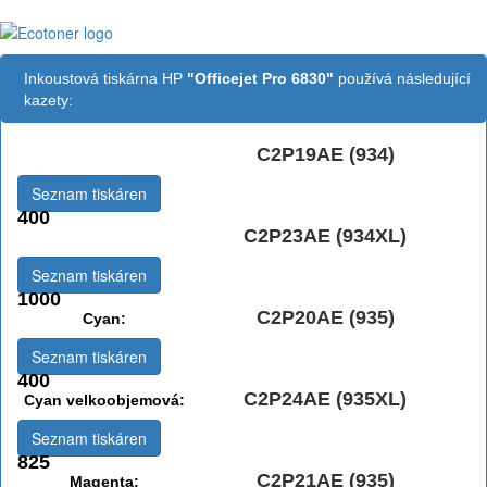
Inkoustová tiskárna HP
"Officejet Pro 6830"
používá následující
kazety:
C2P19AE (934)
Černá:
Seznam tiskáren
400
C2P23AE (934XL)
Černá vekoobjemová:
Seznam tiskáren
1000
C2P20AE (935)
Cyan:
Seznam tiskáren
400
C2P24AE (935XL)
Cyan velkoobjemová:
Seznam tiskáren
825
C2P21AE (935)
Magenta: