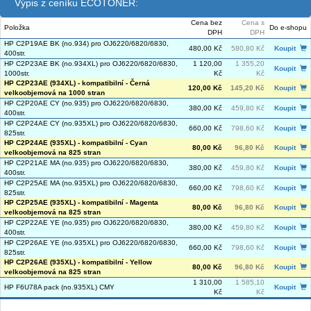
Výpis z ceníku ECOTONER:
Cena bez
Cena s
Položka
Do e-shopu
DPH
DPH
HP C2P19AE BK (no.934) pro OJ6220/6820/6830,
480,00 Kč
580,80 Kč
Koupit
400str.
HP C2P23AE BK (no.934XL) pro OJ6220/6820/6830,
1 120,00
1 355,20
Koupit
1000str.
Kč
Kč
HP C2P23AE (934XL) - kompatibilní - Černá
120,00 Kč
145,20 Kč
Koupit
velkoobjemová na 1000 stran
HP C2P20AE CY (no.935) pro OJ6220/6820/6830,
380,00 Kč
459,80 Kč
Koupit
400str.
HP C2P24AE CY (no.935XL) pro OJ6220/6820/6830,
660,00 Kč
798,60 Kč
Koupit
825str.
HP C2P24AE (935XL) - kompatibilní - Cyan
80,00 Kč
96,80 Kč
Koupit
velkoobjemová na 825 stran
HP C2P21AE MA (no.935) pro OJ6220/6820/6830,
380,00 Kč
459,80 Kč
Koupit
400str.
HP C2P25AE MA (no.935XL) pro OJ6220/6820/6830,
660,00 Kč
798,60 Kč
Koupit
825str.
HP C2P25AE (935XL) - kompatibilní - Magenta
80,00 Kč
96,80 Kč
Koupit
velkoobjemová na 825 stran
HP C2P22AE YE (no.935) pro OJ6220/6820/6830,
380,00 Kč
459,80 Kč
Koupit
400str.
HP C2P26AE YE (no.935XL) pro OJ6220/6820/6830,
660,00 Kč
798,60 Kč
Koupit
825str.
HP C2P26AE (935XL) - kompatibilní - Yellow
80,00 Kč
96,80 Kč
Koupit
velkoobjemová na 825 stran
1 310,00
1 585,10
HP F6U78A pack (no.935XL) CMY
Koupit
Kč
Kč