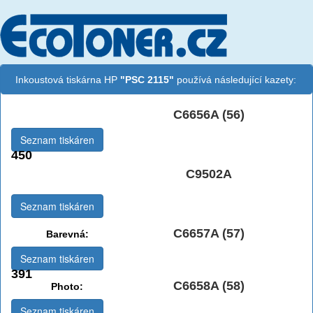
Inkoustová tiskárna HP
"PSC 2115"
používá následující kazety:
C6656A (56)
Černá:
Seznam tiskáren
450
Černá Double
C9502A
Multipack:
Seznam tiskáren
C6657A (57)
Barevná:
Seznam tiskáren
391
C6658A (58)
Photo:
Seznam tiskáren