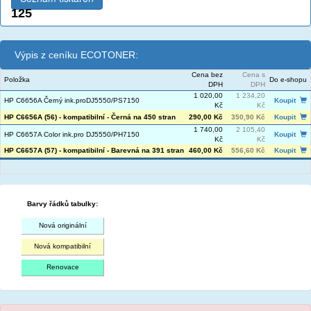
125
Výpis z ceníku ECOTONER:
Cena bez
Cena s
Položka
Do e-shopu
DPH
DPH
1 020,00
1 234,20
HP C6656A Černý ink.proDJ5550/PS7150
Koupit
Kč
Kč
HP C6656A (56) - kompatibilní - Černá na 450 stran
290,00 Kč
350,90 Kč
Koupit
1 740,00
2 105,40
HP C6657A Color ink.pro DJ5550/PH7150
Koupit
Kč
Kč
HP C6657A (57) - kompatibilní - Barevná na 391 stran
460,00 Kč
556,60 Kč
Koupit
Barvy řádků tabulky:
Nová originální
Nová kompatibilní
Renovace