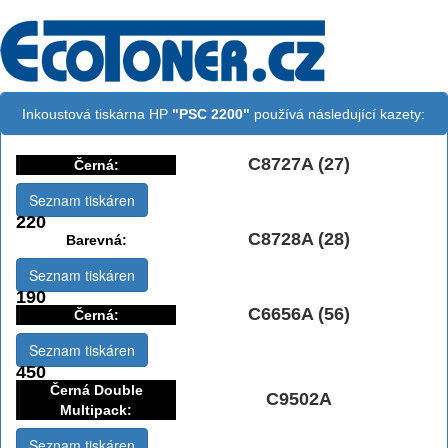
Inkoustová tiskárna HP
"PSC 2200"
používá následující kazety:
C8727A (27)
Černá:
Seznam tiskáren
220
C8728A (28)
Barevná:
Seznam tiskáren
190
C6656A (56)
Černá:
Seznam tiskáren
450
Černá Double
C9502A
Multipack:
Seznam tiskáren