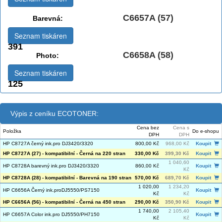
C6657A (57)
Barevná:
Seznam tiskáren
391
C6658A (58)
Photo:
Seznam tiskáren
125
Výpis z ceníku ECOTONER:
Cena bez
Cena s
Položka
Do e-shopu
DPH
DPH
HP C8727A černý ink.pro DJ3420/3320
800,00 Kč
968,00 Kč
Koupit
HP C8727A (27) - kompatibilní - Černá na 220 stran
330,00 Kč
399,30 Kč
Koupit
1 040,60
HP C8728A barevný ink.pro DJ3420/3320
860,00 Kč
Koupit
Kč
HP C8728A (28) - kompatibilní - Barevná na 190 stran
570,00 Kč
689,70 Kč
Koupit
1 020,00
1 234,20
HP C6656A Černý ink.proDJ5550/PS7150
Koupit
Kč
Kč
HP C6656A (56) - kompatibilní - Černá na 450 stran
290,00 Kč
350,90 Kč
Koupit
1 740,00
2 105,40
HP C6657A Color ink.pro DJ5550/PH7150
Koupit
Kč
Kč