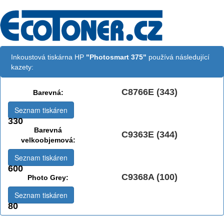
Inkoustová tiskárna HP
"Photosmart 375"
používá následující
kazety:
C8766E (343)
Barevná:
Seznam tiskáren
330
Barevná
C9363E (344)
velkoobjemová:
Seznam tiskáren
600
C9368A (100)
Photo Grey:
Seznam tiskáren
80