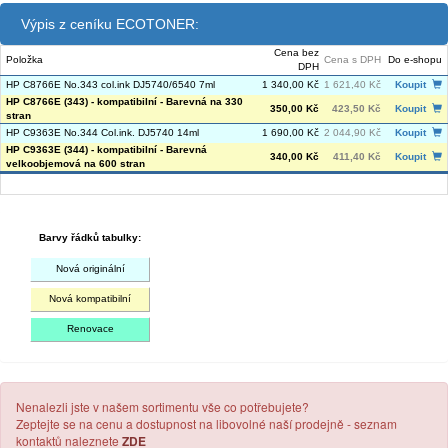
Výpis z ceníku ECOTONER:
Cena bez
Položka
Cena s DPH
Do e-shopu
DPH
HP C8766E No.343 col.ink DJ5740/6540 7ml
1 340,00 Kč
1 621,40 Kč
Koupit
HP C8766E (343) - kompatibilní - Barevná na 330
350,00 Kč
423,50 Kč
Koupit
stran
HP C9363E No.344 Col.ink. DJ5740 14ml
1 690,00 Kč
2 044,90 Kč
Koupit
HP C9363E (344) - kompatibilní - Barevná
340,00 Kč
411,40 Kč
Koupit
velkoobjemová na 600 stran
Barvy řádků tabulky:
Nová originální
Nová kompatibilní
Renovace
Nenalezli jste v našem sortimentu vše co potřebujete?
Zeptejte se na cenu a dostupnost na libovolné naší prodejně - seznam
kontaktů naleznete
ZDE