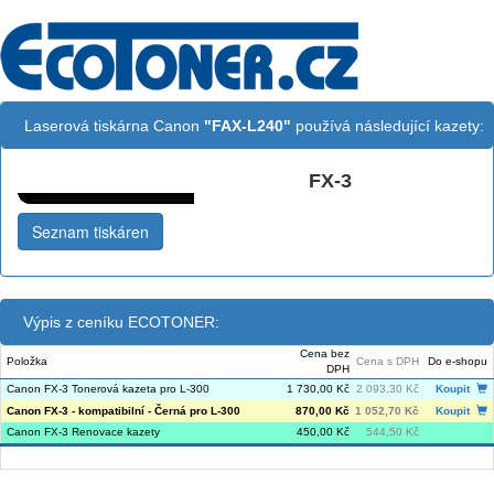
Laserová tiskárna Canon
"FAX-L240"
používá následující kazety:
FX-3
Černá:
Seznam tiskáren
Výpis z ceníku ECOTONER:
Cena bez
Položka
Cena s DPH
Do e-shopu
DPH
Canon FX-3 Tonerová kazeta pro L-300
1 730,00 Kč
2 093,30 Kč
Koupit
Canon FX-3 - kompatibilní - Černá pro L-300
870,00 Kč
1 052,70 Kč
Koupit
Canon FX-3 Renovace kazety
450,00 Kč
544,50 Kč