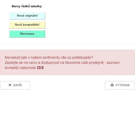
Barvy řádků tabulky:
Nová originální
Nová kompatibilní
Renovace
Nenalezli jste v našem sortimentu vše co potřebujete?
Zeptejte se na cenu a dostupnost na libovolné naší prodejně - seznam
kontaktů naleznete
ZDE
ZAVŘI
VYTISKNI