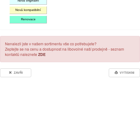
Nová originální
Nová kompatibilní
Renovace
Nenalezli jste v našem sortimentu vše co potřebujete?
Zeptejte se na cenu a dostupnost na libovolné naší prodejně - seznam
kontaktů naleznete
ZDE
ZAVŘI
VYTISKNI