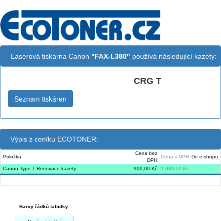
Laserová tiskárna Canon
"FAX-L380"
používá následující kazety:
CRG T
Černá:
Seznam tiskáren
Výpis z ceníku ECOTONER:
Cena bez
Položka
Cena s DPH
Do e-shopu
DPH
Canon Type T Renovace kazety
900,00 Kč
1 089,00 Kč
Barvy řádků tabulky: