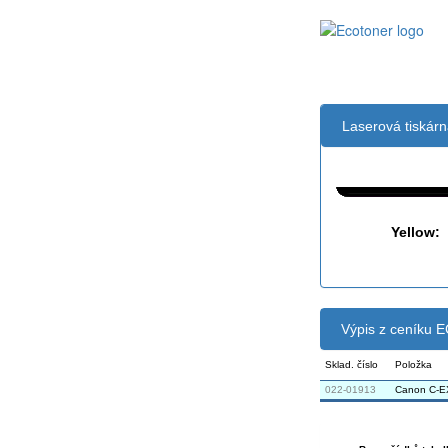
Laserová tiskár
Černá:
Yellow:
Výpis z ceníku
Sklad. číslo
Položka
022-01913
Canon C-EX