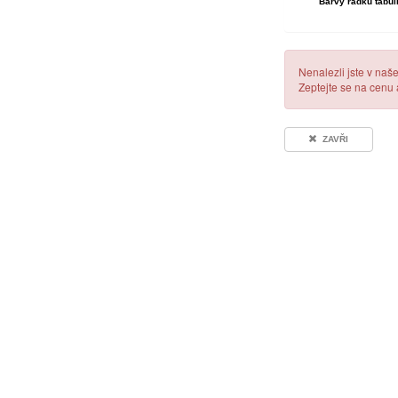
Barvy řádků tabul
Nenalezli jste v naš
Zeptejte se na cenu
ZAVŘI