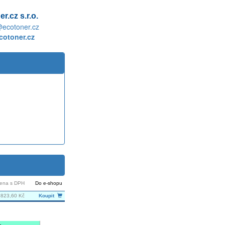
r.cz s.r.o.
@ecotoner.cz
otoner.cz
ena s DPH
Do e-shopu
 823,60 Kč
Koupit