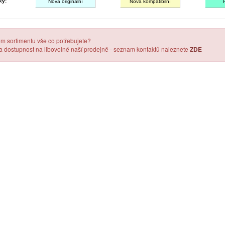
ky:
Nová originální
Nová kompatibilní
em sortimentu vše co potřebujete?
 a dostupnost na libovolné naší prodejně - seznam kontaktů naleznete
ZDE