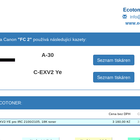
Ecotone
info
www.ec
na Canon
"FC 2"
používá následující kazety:
A-30
Seznam tiskáren
C-EXV2 Ye
Seznam tiskáren
 ECOTONER:
Cena bez DPH
C
V2-YE pro IRC 2100/2105, 18K toner
3 160,00 Kč
3