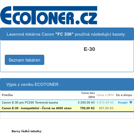
Laserová tiskárna Canon
"FC 336"
používá následující kazety:
E-30
Černá:
Seznam tiskáren
Výpis z ceníku ECOTONER:
Cena bez
Položka
Cena s DPH
Do e-shopu
DPH
Canon E-30 pro FC330 Tonerová kazeta
3 200,00 Kč
3 872,00 Kč
Koupit
Canon E-30 - kompatibilní - Černá na 4000 stran
750,00 Kč
907,50 Kč
Barvy řádků tabulky: