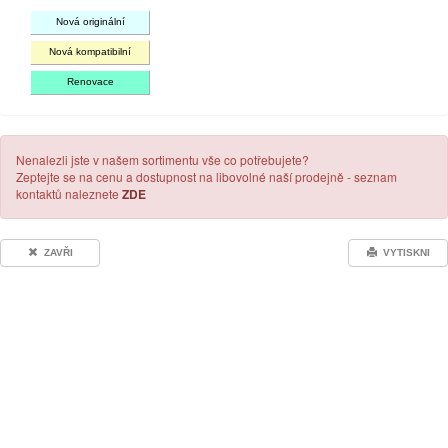
Nová originální
Nová kompatibilní
Renovace
Nenalezli jste v našem sortimentu vše co potřebujete?
Zeptejte se na cenu a dostupnost na libovolné naší prodejně - seznam
kontaktů naleznete
ZDE
ZAVŘI
VYTISKNI