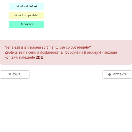
Nová originální
Nová kompatibilní
Renovace
Nenalezli jste v našem sortimentu vše co potřebujete?
Zeptejte se na cenu a dostupnost na libovolné naší prodejně - seznam
kontaktů naleznete
ZDE
ZAVŘI
VYTISKNI