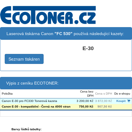
Laserová tiskárna Canon
"FC 530"
používá následující kazety:
E-30
Černá:
Seznam tiskáren
Výpis z ceníku ECOTONER:
Cena bez
Položka
Cena s DPH
Do e-shopu
DPH
Canon E-30 pro FC330 Tonerová kazeta
3 200,00 Kč
3 872,00 Kč
Koupit
Canon E-30 - kompatibilní - Černá na 4000 stran
750,00 Kč
907,50 Kč
Barvy řádků tabulky: