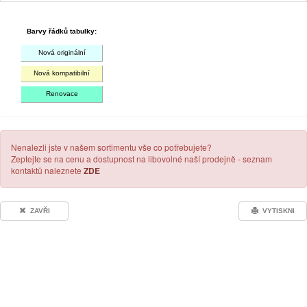
Barvy řádků tabulky:
Nová originální
Nová kompatibilní
Renovace
Nenalezli jste v našem sortimentu vše co potřebujete?
Zeptejte se na cenu a dostupnost na libovolné naší prodejně - seznam
kontaktů naleznete
ZDE
ZAVŘI
VYTISKNI