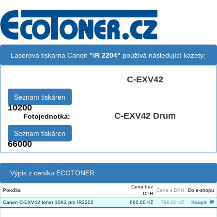
Laserová tiskárna Canon
"iR 2204"
používá následující kazety:
C-EXV42
Černá:
Seznam tiskáren
10200
C-EXV42 Drum
Fotojednotka:
Seznam tiskáren
66000
Výpis z ceníku ECOTONER:
Cena bez
Položka
Cena s DPH
Do e-shopu
DPH
Canon C-EXV42 toner 10K2 pro IR2202
660,00 Kč
798,60 Kč
Koupit