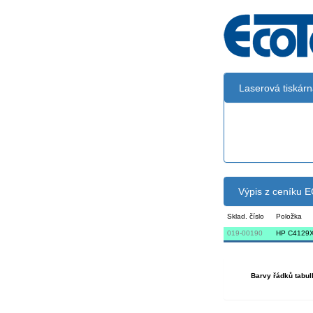
Laserová tiskár
Černá:
Výpis z ceníku
Sklad. číslo
Položka
019-00190
HP C4129X
Barvy řádků tabul