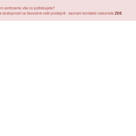
em sortimentu vše co potřebujete?
 a dostupnost na libovolné naší prodejně - seznam kontaktů naleznete
ZDE