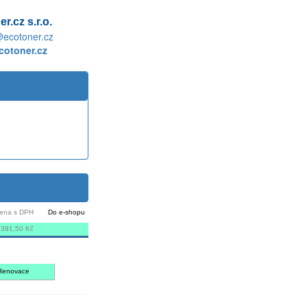
r.cz s.r.o.
@ecotoner.cz
otoner.cz
ena s DPH
Do e-shopu
 391,50 Kč
Renovace