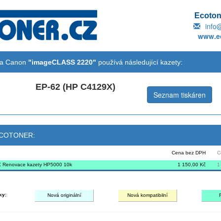
Ecotone
info
www.ec
na Canon
"imageCLASS 2220"
používá následující kazety:
EP-62 (HP C4129X)
Seznam tiskáren
 ECOTONER:
Cena bez DPH
C
 Renovace kazety HP5000 10k
1 150,00 Kč
1
ky:
Nová originální
Nová kompatibilní