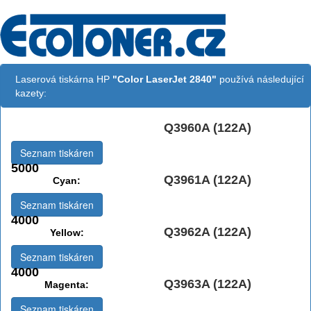
Laserová tiskárna HP
"Color LaserJet 2840"
používá následující
kazety:
Q3960A (122A)
Černá:
Seznam tiskáren
5000
Q3961A (122A)
Cyan:
Seznam tiskáren
4000
Q3962A (122A)
Yellow:
Seznam tiskáren
4000
Q3963A (122A)
Magenta:
Seznam tiskáren