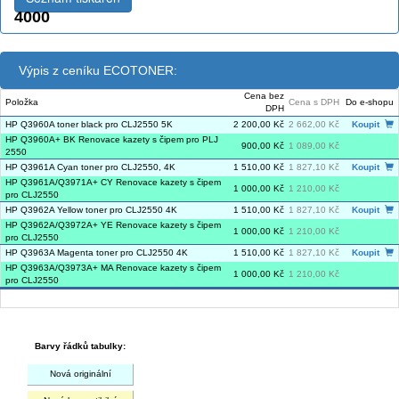
4000
Výpis z ceníku ECOTONER:
Cena bez
Položka
Cena s DPH
Do e-shopu
DPH
HP Q3960A toner black pro CLJ2550 5K
2 200,00 Kč
2 662,00 Kč
Koupit
HP Q3960A+ BK Renovace kazety s čipem pro PLJ
900,00 Kč
1 089,00 Kč
2550
HP Q3961A Cyan toner pro CLJ2550, 4K
1 510,00 Kč
1 827,10 Kč
Koupit
HP Q3961A/Q3971A+ CY Renovace kazety s čipem
1 000,00 Kč
1 210,00 Kč
pro CLJ2550
HP Q3962A Yellow toner pro CLJ2550 4K
1 510,00 Kč
1 827,10 Kč
Koupit
HP Q3962A/Q3972A+ YE Renovace kazety s čipem
1 000,00 Kč
1 210,00 Kč
pro CLJ2550
HP Q3963A Magenta toner pro CLJ2550 4K
1 510,00 Kč
1 827,10 Kč
Koupit
HP Q3963A/Q3973A+ MA Renovace kazety s čipem
1 000,00 Kč
1 210,00 Kč
pro CLJ2550
Barvy řádků tabulky:
Nová originální