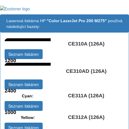
Laserová tiskárna HP
"Color LaserJet Pro 200 M275"
používá
následující kazety:
CE310A (126A)
Černá:
Seznam tiskáren
1200
Černá Double
CE310AD (126A)
Multipack:
Seznam tiskáren
2400
CE311A (126A)
Cyan:
Seznam tiskáren
1000
CE312A (126A)
Yellow:
Seznam tiskáren