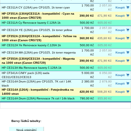
Kč
Kč
1 700,00
2 057,00
HP CE311A CY (126A) pro CP1025, 1k toner cyan
Koupit
Kč
Kč
HP CF351A (130A)/CE311A - kompatibilní - Cyan na
390,00 Kč
471,90 Kč
Koupit
1000 stran (Canon CRG729)
HP CE311A Cy Renovace kazety č.126A 1k
500,00 Kč
605,00 Kč
1 700,00
2 057,00
HP CE312A YE (126A) pro CP1025, 1k toner yellow
Koupit
Kč
Kč
HP CF352A (130A)/CE312A - kompatibilní - Yellow na
360,00 Kč
435,60 Kč
Koupit
1000 stran (Canon CRG729)
HP CE312A Ye Renovace kazety č.126A 1k
500,00 Kč
605,00 Kč
1 700,00
2 057,00
HP CE313A MA (126A) pro CP1025, 1k toner magenta
Koupit
Kč
Kč
HP CF353A (130A)/CE313A - kompatibilní - Magenta
390,00 Kč
471,90 Kč
Koupit
na 1000 stran (Canon CRG729)
HP CE313A Ma Renovace kazety č.126A 1k
500,00 Kč
605,00 Kč
HP CF341A C/M/Y pack (126) sada
5 000,00
6 050,00
Koupit
CE311/CE312/CE313
Kč
Kč
HP CE314A Drum (126A) pro CP1025, 7K col / 14K
2 380,00
2 879,80
Koupit
black
Kč
Kč
HP CE314A (126A) - kompatibilní - Fotojednotka na
420,00 Kč
508,20 Kč
Koupit
14000 stran
HP CE314A Drum (126A) Renovace 7k col / 14k black
790,00 Kč
955,90 Kč
Barvy řádků tabulky:
Nová originální