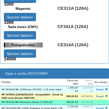
1000
CE313A (126A)
Magenta:
Seznam tiskáren
1000
CF341A (126A)
Sada barev (CMY):
Seznam tiskáren
CE314A (126A)
Fotojednotka:
Seznam tiskáren
14000
Výpis z ceníku ECOTONER:
Cena bez
Cena s
Položka
Do e-shopu
DPH
DPH
1 500,00
1 815,00
HP CE310A BK (126A) pro CP1025, 1.2K toner black
Koupit
Kč
Kč
HP CF350A (130A)/CE310A - kompatibilní - Černá na
360,00 Kč
435,60 Kč
Koupit
1300 stran (Canon CRG729)
HP CE310A BK Renovace kazety č.126A 1k2
500,00 Kč
605,00 Kč
2 370,00
2 867,70
HP CE310AD BK (126A) dualpack 2x toner black 1,2K
Koupit