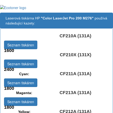
Laserová tiskárna HP
"Color LaserJet Pro 200 M276"
používá
následující kazety:
CF210A (131A)
Černá:
Seznam tiskáren
1600
CF210X (131X)
Černá vekoobjemová:
Seznam tiskáren
2400
CF211A (131A)
Cyan:
Seznam tiskáren
1800
CF213A (131A)
Magenta:
Seznam tiskáren
1800
CF212A (131A)
Yellow: