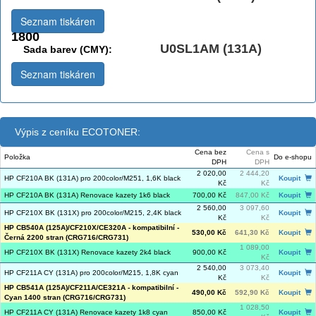
Seznam tiskáren
1800
U0SL1AM (131A)
Sada barev (CMY):
Seznam tiskáren
Výpis z ceníku ECOTONER:
Cena bez
Cena s
Položka
Do e-shopu
DPH
DPH
2 020,00
2 444,20
HP CF210A BK (131A) pro 200color/M251, 1,6K black
Koupit
Kč
Kč
HP CF210A BK (131A) Renovace kazety 1k6 black
700,00 Kč
847,00 Kč
Koupit
2 560,00
3 097,60
HP CF210X BK (131X) pro 200color/M215, 2,4K black
Koupit
Kč
Kč
HP CB540A (125A)/CF210X/CE320A - kompatibilní -
530,00 Kč
641,30 Kč
Koupit
Černá 2200 stran (CRG716/CRG731)
1 089,00
HP CF210X BK (131X) Renovace kazety 2k4 black
900,00 Kč
Koupit
Kč
2 540,00
3 073,40
HP CF211A CY (131A) pro 200color/M215, 1,8K cyan
Koupit
Kč
Kč
HP CB541A (125A)/CF211A/CE321A - kompatibilní -
490,00 Kč
592,90 Kč
Koupit
Cyan 1400 stran (CRG716/CRG731)
1 028,50
HP CF211A CY (131A) Renovace kazety 1k8 cyan
850,00 Kč
Koupit