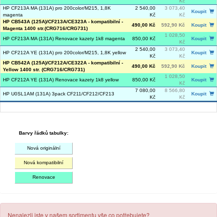
Kč
HP CF213A MA (131A) pro 200color/M215, 1,8K
2 540,00
3 073,40
Koupit
magenta
Kč
Kč
HP CB543A (125A)/CF213A/CE323A - kompatibilní -
490,00 Kč
592,90 Kč
Koupit
Magenta 1400 str.(CRG716/CRG731)
1 028,50
HP CF213A MA (131A) Renovace kazety 1k8 magenta
850,00 Kč
Koupit
Kč
2 540,00
3 073,40
HP CF212A YE (131A) pro 200color/M215, 1,8K yellow
Koupit
Kč
Kč
HP CB542A (125A)/CF212A/CE322A - kompatibilní -
490,00 Kč
592,90 Kč
Koupit
Yellow 1400 str. (CRG716/CRG731)
1 028,50
HP CF212A YE (131A) Renovace kazety 1k8 yellow
850,00 Kč
Koupit
Kč
7 080,00
8 566,80
HP U0SL1AM (131A) 3pack CF211/CF212/CF213
Koupit
Kč
Kč
Barvy řádků tabulky:
Nová originální
Nová kompatibilní
Renovace
Nenalezli jste v našem sortimentu vše co potřebujete?