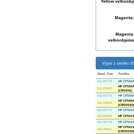
Yellow velkoob
Magenta:
Magenta
velkoobjemo
Výpis z ceníku
Sklad. číslo
Položka
011-05770
HP CF540A 
HP CF540A 
011-05915
(CRG054)
011-05775
HP CF540X 
HP CF540X 
011-05910
(CRG054H)
011-05771
HP CF541A 
011-05916
HP CF541A 
011-05776
HP CF541X 
HP CF541X 
011-05911
(CRG054H)