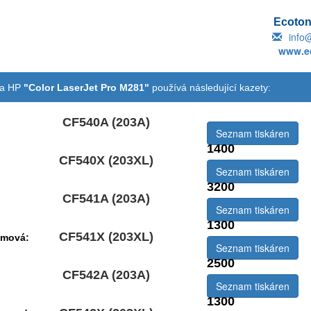
Ecotone
info
www.ec
na HP
"Color LaserJet Pro M281"
používá následující kazety:
CF540A (203A)
Seznam tiskáren
1400
CF540X (203XL)
emová:
Seznam tiskáren
3200
CF541A (203A)
Seznam tiskáren
1300
CF541X (203XL)
emová:
Seznam tiskáren
2500
CF542A (203A)
Seznam tiskáren
1300