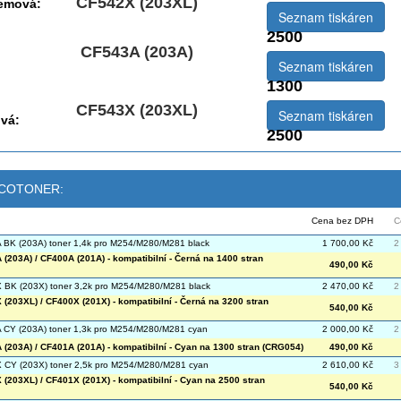
CF542X (203XL)
jemová:
Seznam tiskáren
2500
CF543A (203A)
Seznam tiskáren
1300
CF543X (203XL)
Seznam tiskáren
vá:
2500
 ECOTONER:
Cena bez DPH
C
BK (203A) toner 1,4k pro M254/M280/M281 black
1 700,00 Kč
2
(203A) / CF400A (201A) - kompatibilní - Černá na 1400 stran
490,00 Kč
BK (203X) toner 3,2k pro M254/M280/M281 black
2 470,00 Kč
2
(203XL) / CF400X (201X) - kompatibilní - Černá na 3200 stran
540,00 Kč
CY (203A) toner 1,3k pro M254/M280/M281 cyan
2 000,00 Kč
2
(203A) / CF401A (201A) - kompatibilní - Cyan na 1300 stran (CRG054)
490,00 Kč
CY (203X) toner 2,5k pro M254/M280/M281 cyan
2 610,00 Kč
3
(203XL) / CF401X (201X) - kompatibilní - Cyan na 2500 stran
540,00 Kč