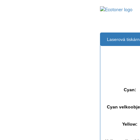
Laserová tiskár
Černá:
Černá vekoobj
Cyan:
Cyan velkoobj
Yellow: