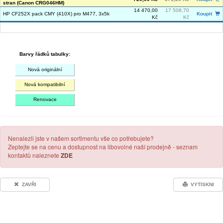
stran (Canon CRG046HM)
14 470,00
17 508,70
HP CF252X pack CMY (410X) pro M477, 3x5k
Koupit
Kč
Kč
Barvy řádků tabulky:
Nová originální
Nová kompatibilní
Renovace
Nenalezli jste v našem sortimentu vše co potřebujete?
Zeptejte se na cenu a dostupnost na libovolné naší prodejně - seznam
kontaktů naleznete
ZDE
ZAVŘI
VYTISKNI