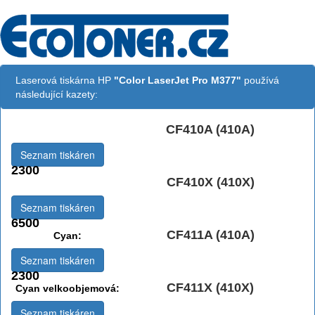
Laserová tiskárna HP
"Color LaserJet Pro M377"
používá
následující kazety:
CF410A (410A)
Černá:
Seznam tiskáren
2300
CF410X (410X)
Černá vekoobjemová:
Seznam tiskáren
6500
CF411A (410A)
Cyan:
Seznam tiskáren
2300
CF411X (410X)
Cyan velkoobjemová:
Seznam tiskáren