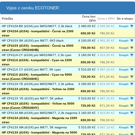
Výpis z ceníku ECOTONER:
Cena bez
Položka
Cena s DPH
Do e-shopu
DPH
HP CF410A BK (410A) pro M452/M477, 2,3k black
2 480,00 Kč
3 000,80 Kč
Koupit
HP CF410A (410A) - kompatibilní - Černá na 2300
650,00 Kč
786,50 Kč
stran
HP CF410X BK (410X) pro M477, 6K5 black
4 100,00 Kč
4 961,00 Kč
Koupit
HP CF410X (410X) - kompatibilní - Černá na 6500
750,00 Kč
907,50 Kč
Koupit
stran (Canon CRG046HB)
HP CF411A CY (410A) pro M452/M477, 2,3k cyan
3 160,00 Kč
3 823,60 Kč
Koupit
HP CF411A (410A) - kompatibilní - Cyan na 2300
650,00 Kč
786,50 Kč
stran
HP CF411X CY (410X) pro M477, 5K cyan
5 510,00 Kč
6 667,10 Kč
Koupit
HP CF411X (410X) - kompatibilní - Cyan na 5000
720,00 Kč
871,20 Kč
Koupit
stran (Canon CRG046HC)
HP CF412A YE (410A) pro M452/M477, 2,3k yellow
3 160,00 Kč
3 823,60 Kč
Koupit
HP CF412A (410A) - kompatibilní - Yellow na 2300
650,00 Kč
786,50 Kč
stran
HP CF412X YE (410X) pro M477, 5K yellow
5 510,00 Kč
6 667,10 Kč
Koupit
HP CF412X (410X) - kompatibilní - Yellow na 5000
720,00 Kč
871,20 Kč
Koupit
stran (Canon CRG046HY)
HP CF413A MA (410A) pro M452/M477, 2,3k magenta
3 160,00 Kč
3 823,60 Kč
Koupit
HP CF413A (410A) - kompatibilní - Magenta na 2300
650,00 Kč
786,50 Kč
stran
HP CF413X MA (410X) pro M477, 5K magenta
5 510,00 Kč
6 667,10 Kč
Koupit
HP CF413X (410X) - kompatibilní - Magenta na 5000
720,00 Kč
871,20 Kč
Koupit