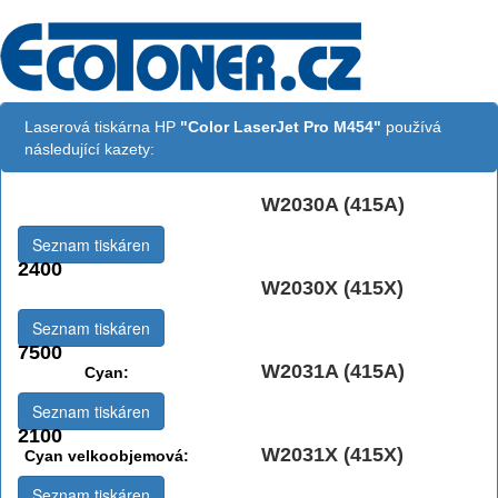
Laserová tiskárna HP
"Color LaserJet Pro M454"
používá
následující kazety:
W2030A (415A)
Černá:
Seznam tiskáren
2400
W2030X (415X)
Černá vekoobjemová:
Seznam tiskáren
7500
W2031A (415A)
Cyan:
Seznam tiskáren
2100
W2031X (415X)
Cyan velkoobjemová:
Seznam tiskáren