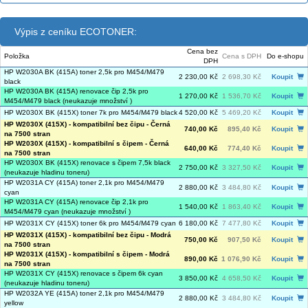
Výpis z ceníku ECOTONER:
Cena bez
Položka
Cena s DPH
Do e-shopu
DPH
HP W2030A BK (415A) toner 2,5k pro M454/M479
2 230,00 Kč
2 698,30 Kč
Koupit
black
HP W2030A BK (415A) renovace čip 2,5k pro
1 270,00 Kč
1 536,70 Kč
Koupit
M454/M479 black (neukazuje množství )
HP W2030X BK (415X) toner 7k pro M454/M479 black
4 520,00 Kč
5 469,20 Kč
Koupit
HP W2030X (415X) - kompatibilní bez čipu - Černá
740,00 Kč
895,40 Kč
Koupit
na 7500 stran
HP W2030X (415X) - kompatibilní s čipem - Černá
640,00 Kč
774,40 Kč
Koupit
na 7500 stran
HP W2030X BK (415X) renovace s čipem 7,5k black
2 750,00 Kč
3 327,50 Kč
Koupit
(neukazuje hladinu toneru)
HP W2031A CY (415A) toner 2,1k pro M454/M479
2 880,00 Kč
3 484,80 Kč
Koupit
cyan
HP W2031A CY (415A) renovace čip 2,1k pro
1 540,00 Kč
1 863,40 Kč
Koupit
M454/M479 cyan (neukazuje množství )
HP W2031X CY (415X) toner 6k pro M454/M479 cyan
6 180,00 Kč
7 477,80 Kč
Koupit
HP W2031X (415X) - kompatibilní bez čipu - Modrá
750,00 Kč
907,50 Kč
Koupit
na 7500 stran
HP W2031X (415X) - kompatibilní s čipem - Modrá
890,00 Kč
1 076,90 Kč
Koupit
na 7500 stran
HP W2031X CY (415X) renovace s čipem 6k cyan
3 850,00 Kč
4 658,50 Kč
Koupit
(neukazuje hladinu toneru)
HP W2032A YE (415A) toner 2,1k pro M454/M479
2 880,00 Kč
3 484,80 Kč
Koupit
yellow