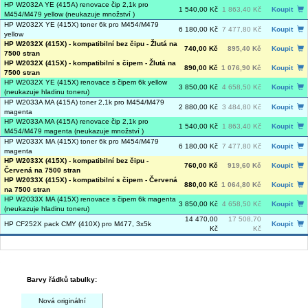
HP W2032A YE (415A) renovace čip 2,1k pro
1 540,00 Kč
1 863,40 Kč
Koupit
M454/M479 yellow (neukazuje množství )
HP W2032X YE (415X) toner 6k pro M454/M479
6 180,00 Kč
7 477,80 Kč
Koupit
yellow
HP W2032X (415X) - kompatibilní bez čipu - Žlutá na
740,00 Kč
895,40 Kč
Koupit
7500 stran
HP W2032X (415X) - kompatibilní s čipem - Žlutá na
890,00 Kč
1 076,90 Kč
Koupit
7500 stran
HP W2032X YE (415X) renovace s čipem 6k yellow
3 850,00 Kč
4 658,50 Kč
Koupit
(neukazuje hladinu toneru)
HP W2033A MA (415A) toner 2,1k pro M454/M479
2 880,00 Kč
3 484,80 Kč
Koupit
magenta
HP W2033A MA (415A) renovace čip 2,1k pro
1 540,00 Kč
1 863,40 Kč
Koupit
M454/M479 magenta (neukazuje množství )
HP W2033X MA (415X) toner 6k pro M454/M479
6 180,00 Kč
7 477,80 Kč
Koupit
magenta
HP W2033X (415X) - kompatibilní bez čipu -
760,00 Kč
919,60 Kč
Koupit
Červená na 7500 stran
HP W2033X (415X) - kompatibilní s čipem - Červená
880,00 Kč
1 064,80 Kč
Koupit
na 7500 stran
HP W2033X MA (415X) renovace s čipem 6k magenta
3 850,00 Kč
4 658,50 Kč
Koupit
(neukazuje hladinu toneru)
14 470,00
17 508,70
HP CF252X pack CMY (410X) pro M477, 3x5k
Koupit
Kč
Kč
Barvy řádků tabulky:
Nová originální