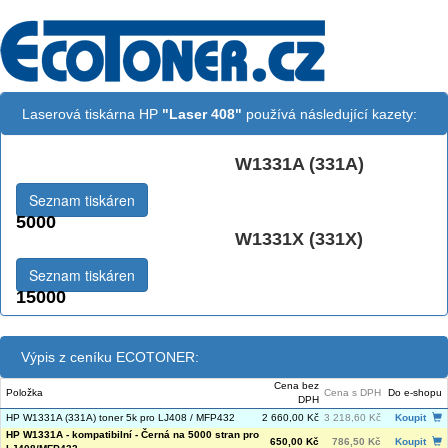
Laserová tiskárna HP
"Laser 408"
používá následující kazety:
W1331A (331A)
Černá:
Seznam tiskáren
5000
W1331X (331X)
Černá vekoobjemová:
Seznam tiskáren
15000
Výpis z ceníku ECOTONER:
Cena bez
Položka
Cena s DPH
Do e-shopu
DPH
HP W1331A (331A) toner 5k pro LJ408 / MFP432
2 660,00 Kč
3 218,60 Kč
Koupit
HP W1331A - kompatibilní - Černá na 5000 stran pro
650,00 Kč
786,50 Kč
Koupit