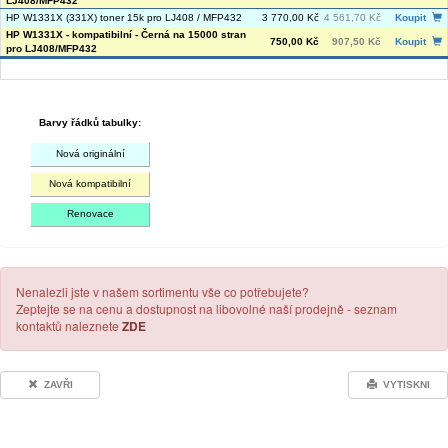
LJ408/MFP432
HP W1331X (331X) toner 15k pro LJ408 / MFP432
3 770,00 Kč
4 561,70 Kč
Koupit
HP W1331X - kompatibilní - Černá na 15000 stran
750,00 Kč
907,50 Kč
Koupit
pro LJ408/MFP432
Barvy řádků tabulky:
Nová originální
Nová kompatibilní
Renovace
Nenalezli jste v našem sortimentu vše co potřebujete?
Zeptejte se na cenu a dostupnost na libovolné naší prodejně - seznam
kontaktů naleznete
ZDE
ZAVŘI
VYTISKNI