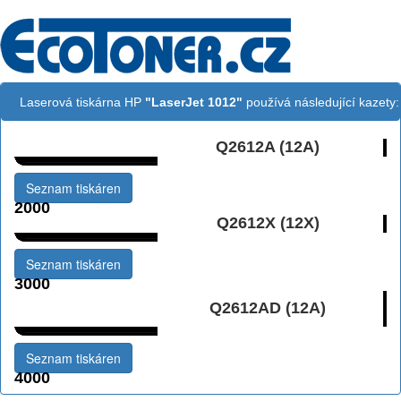
Laserová tiskárna HP
"LaserJet 1012"
používá následující kazety:
Q2612A (12A)
Černá:
Seznam tiskáren
2000
Q2612X (12X)
Černá vekoobjemová:
Seznam tiskáren
3000
Černá Double
Q2612AD (12A)
Multipack:
Seznam tiskáren
4000