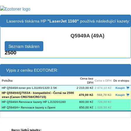
Laserová tiskárna HP
"LaserJet 1160"
používá následující kazety:
Q5949A (49A)
Černá:
Seznam tiskáren
2500
Výpis z ceníku ECOTONER:
Cena bez
Položka
Cena s DPH
Do e-shopu
DPH
HP Q5949A toner pro LJ1160/1320 2.5K
2 210,00 Kč
2 674,10 Kč
Koupit
HP Q5949A/Q7553A - kompatibilní - Černá na 2500
470,00 Kč
568,70 Kč
Koupit
stran (Canon CRG708/CRG715)
HP Q5949A Renovace kazety HP LJ1320/1160
600,00 Kč
726,00 Kč
HP Q5949A+ Renovace kazety s čipem
850,00 Kč
1 028,50 Kč
Barvy řádků tabulky: