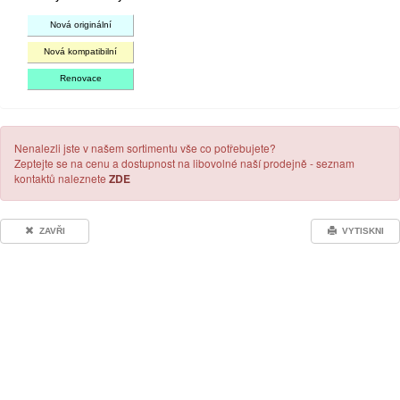
Nová originální
Nová kompatibilní
Renovace
Nenalezli jste v našem sortimentu vše co potřebujete?
Zeptejte se na cenu a dostupnost na libovolné naší prodejně - seznam
kontaktů naleznete
ZDE
ZAVŘI
VYTISKNI