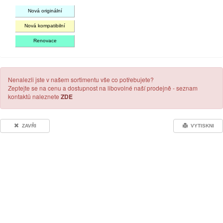
Nová originální
Nová kompatibilní
Renovace
Nenalezli jste v našem sortimentu vše co potřebujete?
Zeptejte se na cenu a dostupnost na libovolné naší prodejně - seznam
kontaktů naleznete
ZDE
ZAVŘI
VYTISKNI