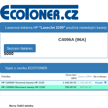
Laserová tiskárna HP
"LaserJet 2100"
používá následující kazety:
C4096A (96A)
Černá:
Seznam tiskáren
5000
Výpis z ceníku ECOTONER:
Cena bez
Položka
Cena s DPH
Do e-shopu
DPH
HP C4096A Tonerová kazeta HP 2100
1 440,00 Kč
1 742,40 Kč
Koupit
HP C4096A Renovace kazety HP 2100
790,00 Kč
955,90 Kč
Barvy řádků tabulky: