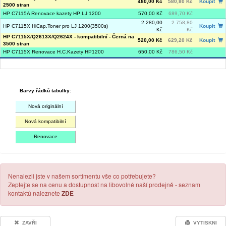
480,00 Kč
580,80 Kč
Koupit
2500 stran
HP C7115A Renovace kazety HP LJ 1200
570,00 Kč
689,70 Kč
2 280,00
2 758,80
HP C7115X HiCap.Toner pro LJ 1200(3500s)
Koupit
Kč
Kč
HP C7115X/Q2613X/Q2624X - kompatibilní - Černá na
520,00 Kč
629,20 Kč
Koupit
3500 stran
HP C7115X Renovace H.C.Kazety HP1200
650,00 Kč
786,50 Kč
Barvy řádků tabulky:
Nová originální
Nová kompatibilní
Renovace
Nenalezli jste v našem sortimentu vše co potřebujete?
Zeptejte se na cenu a dostupnost na libovolné naší prodejně - seznam
kontaktů naleznete
ZDE
ZAVŘI
VYTISKNI