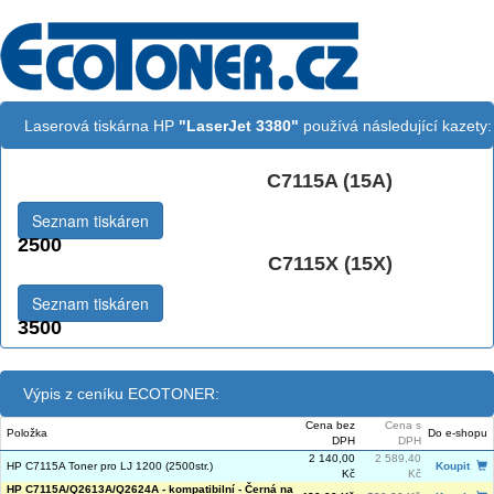
Laserová tiskárna HP
"LaserJet 3380"
používá následující kazety:
C7115A (15A)
Černá:
Seznam tiskáren
2500
C7115X (15X)
Černá vekoobjemová:
Seznam tiskáren
3500
Výpis z ceníku ECOTONER:
Cena bez
Cena s
Položka
Do e-shopu
DPH
DPH
2 140,00
2 589,40
HP C7115A Toner pro LJ 1200 (2500str.)
Koupit
Kč
Kč
HP C7115A/Q2613A/Q2624A - kompatibilní - Černá na