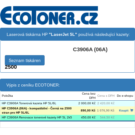
Laserová tiskárna HP
"LaserJet 5L"
používá následující kazety:
C3906A (06A)
Černá:
Seznam tiskáren
2500
Výpis z ceníku ECOTONER:
Cena bez
Položka
Cena s DPH
Do e-shopu
DPH
HP C3906A Tonerová kazeta HP 5L/6L
2 000,00 Kč
2 420,00 Kč
HP C3906A (06A) - kompatibilní - Černá na 2500
890,00 Kč
1 076,90 Kč
Koupit
stran pro HP 5L/6L
HP C3906A Renovace tonerové kazety HP 5L 2k5
450,00 Kč
544,50 Kč