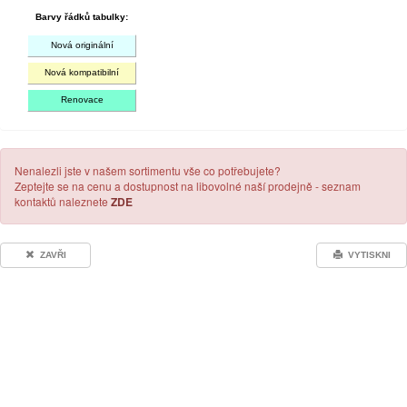
Barvy řádků tabulky:
Nová originální
Nová kompatibilní
Renovace
Nenalezli jste v našem sortimentu vše co potřebujete?
Zeptejte se na cenu a dostupnost na libovolné naší prodejně - seznam
kontaktů naleznete
ZDE
ZAVŘI
VYTISKNI