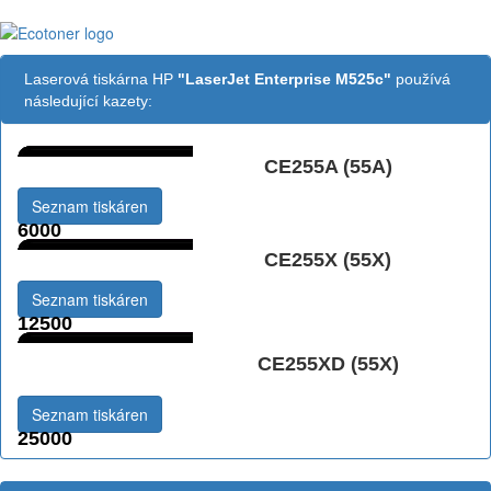
Laserová tiskárna HP
"LaserJet Enterprise M525c"
používá
následující kazety:
CE255A (55A)
Černá:
Seznam tiskáren
6000
CE255X (55X)
Černá vekoobjemová:
Seznam tiskáren
12500
Černá Double
CE255XD (55X)
Multipack:
Seznam tiskáren
25000