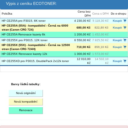
Výpis z ceníku ECOTONER:
Cena bez
Položka
Cena s DPH
Do e-shopu
DPH
HP CE255A pro P3015, 6K toner
4 230,00 Kč
5 118,30 Kč
Koupit
HP CE255A (55A) - kompatibilní - Černá na 6000
680,00 Kč
822,80 Kč
Koupit
stran (Canon CRG 724)
HP CE255A Renovace kazety 6k
1 200,00 Kč
1 452,00 Kč
HP CE255X pro P3015, 12K toner
6 550,00 Kč
7 925,50 Kč
Koupit
HP CE255X (55X) - kompatibilní - Černá na 12500
710,00 Kč
859,10 Kč
Koupit
stran (Canon CRG 724H)
HP CE255X Renovace kazety 12k
1 300,00 Kč
1 573,00 Kč
12 010,00
14 532,10
HP CE255XD pro P3015, DoublePack 2x12k toner
Koupit
Kč
Kč
Barvy řádků tabulky:
Nová originální
Nová kompatibilní
Renovace